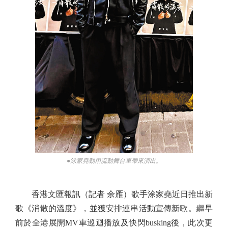
●涂家堯動用流動舞台車帶來演出。
香港文匯報訊（記者 余雁）歌手涂家堯近日推出新
歌《消散的溫度》，並獲安排連串活動宣傳新歌。繼早
前於全港展開MV車巡迴播放及快閃busking後，此次更