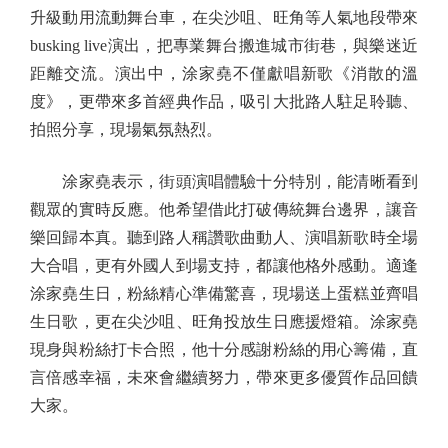
升級動用流動舞台車，在尖沙咀、旺角等人氣地段帶來
busking live演出，把專業舞台搬進城市街巷，與樂迷近
距離交流。演出中，涂家堯不僅獻唱新歌《消散的溫
度》，更帶來多首經典作品，吸引大批路人駐足聆聽、
拍照分享，現場氣氛熱烈。
涂家堯表示，街頭演唱體驗十分特別，能清晰看到
觀眾的實時反應。他希望借此打破傳統舞台邊界，讓音
樂回歸本真。聽到路人稱讚歌曲動人、演唱新歌時全場
大合唱，更有外國人到場支持，都讓他格外感動。適逢
涂家堯生日，粉絲精心準備驚喜，現場送上蛋糕並齊唱
生日歌，更在尖沙咀、旺角投放生日應援燈箱。涂家堯
現身與粉絲打卡合照，他十分感謝粉絲的用心籌備，直
言倍感幸福，未來會繼續努力，帶來更多優質作品回饋
大家。