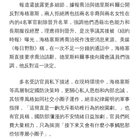
報道還披露更多細節，據報喬治與德里斯科爾公開
反對海格塞斯，兩人拒絕將包括兩名非裔與兩名女性在
內的4名軍官剔除晉升名單，強調他們憑藉出色能力和
長期服役經歷，理應得到晉升。是次爭議其後被《紐約
時報》曝光，海格塞斯將喬治視作洩密消息來源。美媒
《每日野獸》稱，在一次不足一分鐘的通話中，海格塞
斯直接要求喬治請辭。德里斯科爾事後向國會議員們強
調，他反對這一決定。
多名受訪官員私下描述，在現時環境中，海格塞斯
等高層制定國防決策時，更關心私人恩怨和內部忠誠，
其領導風格如同社交小圈子運作，絕非紀律嚴明的軍事
指揮，「這簡直是一齣充斥着幼稚行為的校園劇。」也
有官員稱，國防部瀰漫的不安情緒日益加劇，官員們耗
費大量精力，只為揣測「接下來又會有什麼小事觸怒那
些領導層小圈子」。