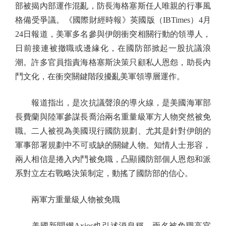
部被揭內部運作混亂，防長海格塞斯任人唯親的行事風
格備受爭議。《國際財經時報》英國版（IBTimes）4月
24日報道，美軍多名參與伊朗衝突相關行動的領導人，
日前接連被撤職或邊緣化，在國防部掀起一股抗議浪
潮。許多官員指責海格塞斯決策只顧私人恩怨，助長內
鬥文化，在衝突關鍵階段擾亂美軍領導層運作。
報道指出，是次抗議聲浪的導火線，是美國海軍部
長費蘭與陸軍參謀長喬治兩名重量級軍方人物突然被免
職。二人被視為美國現行國防規劃、尤其是針對伊朗的
軍事部署規劃中不可或缺的關鍵人物。知情人士形容，
兩人相信是捲入內鬥被免職，凸顯國防部個人恩怨和派
系對立左右戰略決策制定，動搖了國防部的信心。
兩軍方重量級人物被免職
美國新聞網Axios也引述消息稱，兩名被免職高官