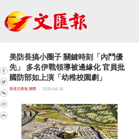
美防長搞小圈子 關鍵時刻「內鬥優
先」 多名伊戰領導被邊緣化 官員批
國防部如上演「幼稚校園劇」
2026-04-26
香港文匯報 國際