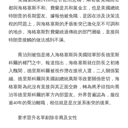
都與海格塞斯不和。費蘭是共和黨金主，也是美國總統
特朗普的長期盟友。據報他被免職，是因在涉及決策流
程的問題上，與海格塞斯的矛盾衝突已激化至不可調和
的地步。海格塞斯對費蘭繞過傳統的部門層級，直接與
特朗普接觸的做法感到不滿。
喬治則被指是捲入海格塞斯與美國陸軍部長德里斯
科爾的權鬥之中。報道指出，海格塞斯就任防長之初捲
入醜聞，德里斯科爾被視作潛在接班人選，二人關係緊
繃。德里斯科爾與美國副總統萬斯等政要關係密切，海
格塞斯為此沒有直接與其正面交鋒，轉為將矛頭指向喬
治等德里斯科爾的軍方內部盟友。外界普遍認為，服役
逾40年的喬治離職，相信就是是次派系衝突的後果。
要求晉升名單剔除非裔及女性