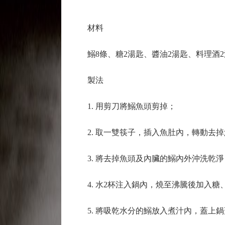
材料
鰯8條、糖2湯匙、醬油2湯匙、料理酒2湯
製法
1. 用剪刀將鰯魚頭剪掉；
2. 取一雙筷子，插入魚肚內，轉動去掉
3. 將去掉魚頭及內臟的鰯內外沖洗乾淨
4. 水2杯注入鍋內，燒至沸騰後加入糖
5. 將吸乾水分的鰯放入煮汁內，蓋上鍋