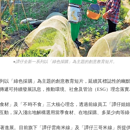
●譚仔全新一系列以「綠色採購」為主題的創意教育短片。
以「綠色採購」為主題的創意教育短片，延續其標誌性的幽默
傳遞可持續發展訊息，推動環境、社會及管治（ESG）理念落
材」及「不時不食」三大核心理念，透過前線員工「譚仔姐姐
互動，深入淺出地解構選用當季食材、在地採購、多菜少肉等綠
進展。目前旗下「譚仔雲南米線」及「譚仔三哥米線」所提供的