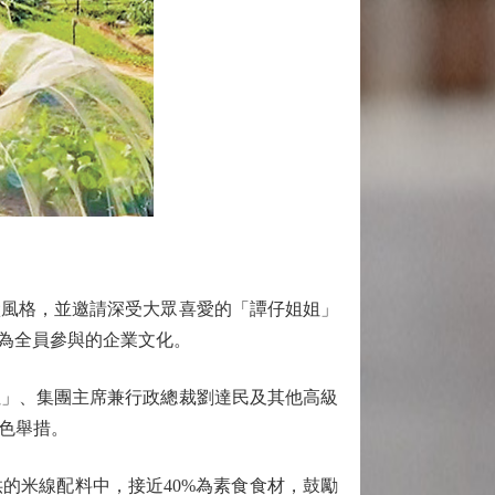
風格，並邀請深受大眾喜愛的「譚仔姐姐」
實為全員參與的企業文化。
」、集團主席兼行政總裁劉達民及其他高級
色舉措。
米線配料中，接近40%為素食食材，鼓勵