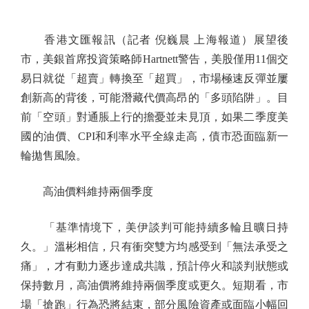
香港文匯報訊（記者 倪巍晨 上海報道）展望後
市，美銀首席投資策略師Hartnett警告，美股僅用11個交
易日就從「超賣」轉換至「超買」，市場極速反彈並屢
創新高的背後，可能潛藏代價高昂的「多頭陷阱」。目
前「空頭」對通脹上行的擔憂並未見頂，如果二季度美
國的油價、CPI和利率水平全線走高，債市恐面臨新一
輪拋售風險。
高油價料維持兩個季度
「基準情境下，美伊談判可能持續多輪且曠日持
久。」溫彬相信，只有衝突雙方均感受到「無法承受之
痛」，才有動力逐步達成共識，預計停火和談判狀態或
保持數月，高油價將維持兩個季度或更久。短期看，市
場「搶跑」行為恐將結束，部分風險資產或面臨小幅回