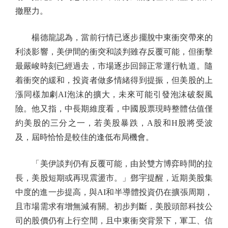
撤壓力。
楊德龍認為，當前行情已逐步擺脫中東衝突帶來的
利淡影響，美伊間的衝突和談判雖存反覆可能，但衝擊
最嚴峻時刻已經過去，市場逐步回歸正常運行軌道。隨
着衝突的緩和，投資者做多情緒得到提振，但美股的上
漲同樣加劇AI泡沫的擴大，未來可能引發泡沫破裂風
險。他又指，中長期維度看，中國股票現時整體估值僅
約美股的三分之一，若美股暴跌，A股和H股將受波
及，屆時恰恰是較佳的逢低布局機會。
「美伊談判仍有反覆可能，由於雙方博弈時間的拉
長，美股短期或再現震盪市。」鄧宇提醒，近期美股集
中度的進一步提高，與AI和半導體投資仍在擴張周期，
且市場需求有增無減有關。初步判斷，美股頭部科技公
司的股價仍有上行空間，且中東衝突背景下，軍工、信