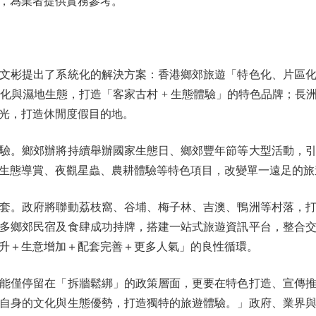
，為業者提供實務參考。
彬提出了系統化的解決方案：香港鄉郊旅遊「特色化、片區化
文化與濕地生態，打造「客家古村 + 生態體驗」的特色品牌；
光，打造休閒度假目的地。
。鄉郊辦將持續舉辦國家生態日、鄉郊豐年節等大型活動，引
生態導賞、夜觀星蟲、農耕體驗等特色項目，改變單一遠足的旅
。政府將聯動荔枝窩、谷埔、梅子林、吉澳、鴨洲等村落，打
多鄉郊民宿及食肆成功持牌，搭建一站式旅遊資訊平台，整合
升＋生意增加＋配套完善＋更多人氣」的良性循環。
僅停留在「拆牆鬆綁」的政策層面，更要在特色打造、宣傳推
自身的文化與生態優勢，打造獨特的旅遊體驗。」政府、業界