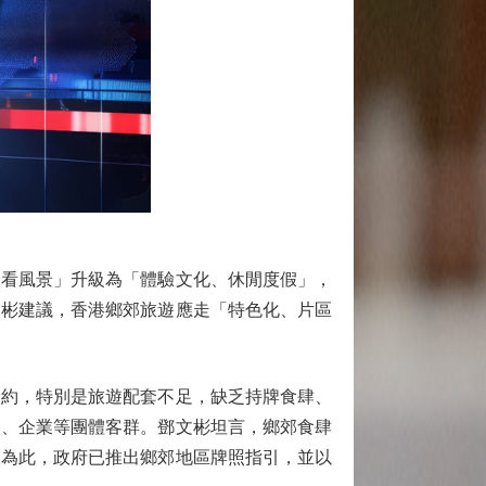
看風景」升級為「體驗文化、休閒度假」，
文彬建議，香港鄉郊旅遊應走「特色化、片區
約，特別是旅遊配套不足，缺乏持牌食肆、
校、企業等團體客群。鄧文彬坦言，鄉郊食肆
。為此，政府已推出鄉郊地區牌照指引，並以