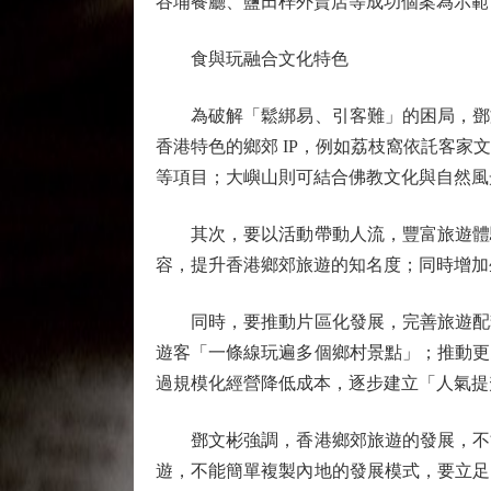
谷埔餐廳、鹽田梓外賣店等成功個案為示範
食與玩融合文化特色
為破解「鬆綁易、引客難」的困局，鄧文
香港特色的鄉郊 IP，例如荔枝窩依託客家
等項目；大嶼山則可結合佛教文化與自然風
其次，要以活動帶動人流，豐富旅遊體驗
容，提升香港鄉郊旅遊的知名度；同時增加
同時，要推動片區化發展，完善旅遊配套
遊客「一條線玩遍多個鄉村景點」；推動更
過規模化經營降低成本，逐步建立「人氣提
鄧文彬強調，香港鄉郊旅遊的發展，不能
遊，不能簡單複製內地的發展模式，要立足