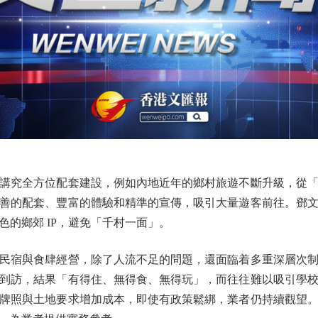
究全方位配套建設，例如內地近年的鄉村旅遊不斷升級，從「
善的配套、豐富的體驗和精準的宣傳，吸引大量遊客前往。鄧
的鄉郊 IP，避免「千村一面」。
宿與食肆經營，除了人流不足的問題，還面臨着多重深層次制
到訪，結果「有得住、無得食、無得玩」，而往往難以吸引學
牌照與土地要求增加成本，即使有政策鬆綁，業者仍持續觀望