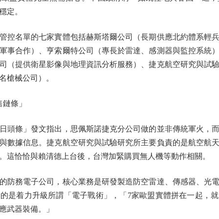
穩定。
控名單的七家實體包括赫斯塔爾公司（長期供應北約體系輕兵
軍事合作）、亨索爾特公司（專長於雷達、感測器與監控系統
司（提供衛星影像與地理資訊分析服務）、捷克航空研究與試
名槍械公司）。
售鏈條」
頭條」發文指出，思佩斯諾捷克分公司做的並非傳統軍火，而
與數據信息。捷克航空研究與試驗研究所主要負責的是航空航
。這恰恰與賴清德上台後，台灣加緊購買無人機等動作相關。
防務電子公司，核心業務是研發製造防空雷達、傳感器、光電
的是着力升級所謂「電子戰術」，「7家歐盟實體拼在一起，
應武器裝備。」