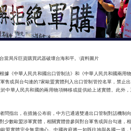
當局斥巨資購買武器破壞台海和平。\資料圖片
根據《中華人民共和國出口管制法》和《中華人民共和國兩用物
軍售或與台勾連的7家歐盟實體列入出口管制管控名單，禁止
產於中華人民共和國的兩用物項轉移或提供給上述實體。此外，
問指出，在措施公布前，中方已通過雙邊出口管制對話機制向
對少數歐盟涉軍實體，相關實體曾參與對台軍售或與台勾連，
的歐盟實體完全無需擔心。中國政府將一如既往地與各國一道，