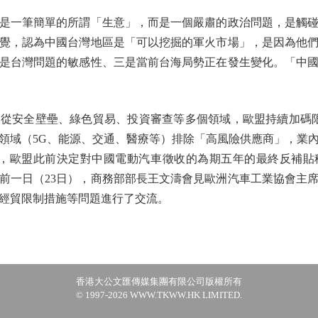
一筆簡單的所謂「生意」，而是一個嚴肅的政治問題，是觸碰
覺，認為中國台灣地區是「可以挖掘的軍火市場」，是因為他
是台灣問題的敏感性、三是當前台海局勢正在發生變化。「中
安全壁壘、綠色貿易、投資審查等多個領域，歐盟持續加碼限
鍵領域（5G、能源、交通、醫療等）排除「高風險供應商」，業
日，歐盟此前決定對中國電動汽車徵收的為期五年的最終反補
前一日（23日），商務部部長王文濤會見歐洲汽車工業協會主
經貿限制措施等問題進行了交流。
香港大公文匯傳媒集團有限公司版權所有
© 1997-2026 WWW.TKWW.HK LIMITED.