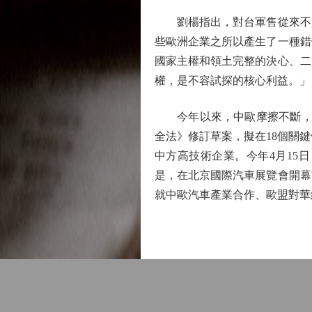
劉楊指出，對台軍售從來不是
些歐洲企業之所以產生了一種錯
國家主權和領土完整的決心、二
權，是不容試探的核心利益。」
今年以來，中歐摩擦不斷，從
全法》修訂草案，擬在18個關
中方高技術企業。今年4月15
是，在北京國際汽車展覽會開幕
就中歐汽車產業合作、歐盟對華