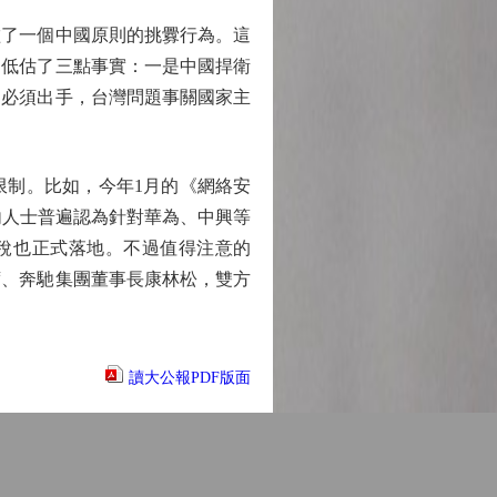
了一個中國原則的挑釁行為。這
們低估了三點事實：一是中國捍衛
國必須出手，台灣問題事關國家主
制。比如，今年1月的《網絡安
內人士普遍認為針對華為、中興等
貼稅也正式落地。不過值得注意的
席、奔馳集團董事長康林松，雙方
讀大公報PDF版面