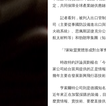
定，共同保障全球產業鏈供應鏈
記者看到，被列入出口管制管
司（主要從事國防設備進出口與
火砲系統）、思佩斯諾捷克分公
航太材料等）和勃朗寧集團（知
「7家歐盟實體形成對台軍
時政特約評論員劉楊在「今日
家公司給台當局提供的正是情報
幾年主要在發展新興飛行器技術
亨索爾特公司則是德國知名的
近年來正在加緊採購的裝備，目
麼賣情報、賣技術、要麼直接供