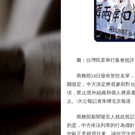
圖︰台灣民眾舉行集會批評台
商務部24日發布管控名單，
關規定，中方決定將曾參與對台
項，禁止境外組織和個人將原
止。\大公報記者朱燁北京報道
商務部新聞發言人就此答記者
的是，中方依法列單的行為僅針
中歐正常經貿往來，誠信守法