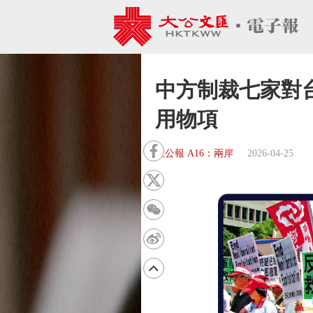
中方制裁七家對
用物項
大公報 A16：兩岸
2026-04-25