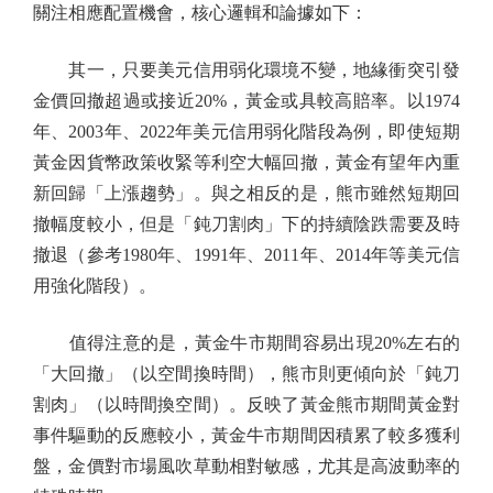
關注相應配置機會，核心邏輯和論據如下：
其一，只要美元信用弱化環境不變，地緣衝突引發
金價回撤超過或接近20%，黃金或具較高賠率。以1974
年、2003年、2022年美元信用弱化階段為例，即使短期
黃金因貨幣政策收緊等利空大幅回撤，黃金有望年內重
新回歸「上漲趨勢」。與之相反的是，熊市雖然短期回
撤幅度較小，但是「鈍刀割肉」下的持續陰跌需要及時
撤退（參考1980年、1991年、2011年、2014年等美元信
用強化階段）。
值得注意的是，黃金牛市期間容易出現20%左右的
「大回撤」（以空間換時間），熊市則更傾向於「鈍刀
割肉」（以時間換空間）。反映了黃金熊市期間黃金對
事件驅動的反應較小，黃金牛市期間因積累了較多獲利
盤，金價對市場風吹草動相對敏感，尤其是高波動率的