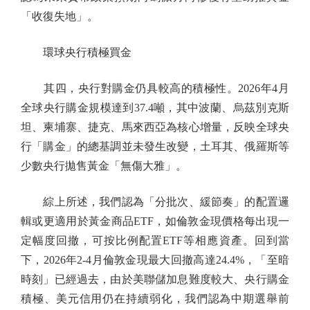
「收復失地」。
環球央行積極買金
其四，央行對購金仍具較高的積極性。2026年4月
全球央行購金規模達到37.4噸，其中波蘭、烏茲別克斯
坦、柬埔寨、捷克、馬來西亞為核心增量，反映全球央
行「購金」的總基調並未發生改變，土耳其、俄羅斯等
少數央行拋售黃金「無傷大雅」。
綜上所述，我們認為「分批次、緩節奏」的配置邏
輯或更適用於黃金商品ETF，如倫敦金現價格每出現一
定幅度回撤，可按比例配置ETF等相應資產。回到當
下，2026年2-4月倫敦金現最大回撤高達24.4%，「至暗
時刻」已經過去，由於美聯儲加息難度較大、央行購金
積極、美元信用仍在持續弱化，我們認為中期選舉前