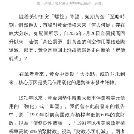
圖：油價上漲對黃金利空作用開始「遞減」
隨着美伊衝突「螺旋」降溫，短期黃金「至暗時
刻」悄然過去，市場對黃金價格未來「何去何從」存在
較大分歧。如配圖所示，自2026年3月26日金價觸底回
升以來，油價「高位震盪」對黃金的利空作用開始邊際
遞減。那麼，黃金是重回上漲趨勢還是走向新的「定價
範式」？
在筆者看來，黃金中長期「大拐點」或許並未到
來，核心原因是美元信用弱化的趨勢並未發生逆轉。
1971年以來，黃金趨勢牛轉熊大概率伴隨着美元信
用的「強化」或「重塑」。我們曾在此前發布的報告
中，將「1991年以前美國政府槓桿率低於60%的寬財
政」視為「債務良性擴張」，「1991年以後美國政府槓
桿率高於60%的緊財政」視為「財政赤字削減」，兩者