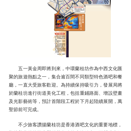
五一黃金周即將到來，中環蘭桂坊作為中西文化匯
聚的旅遊熱點之一，集合逾百間不同類型特色酒吧和餐
廳，一直大受旅客歡迎。為持續保持吸引力，發展局將
於蘭桂坊進行街道美化工程，包括重鋪路面、增設壁畫
及光影藝術等，預計首階段工程於下月起陸續展開，萬
聖節前可完成。
不少旅客讚揚蘭桂坊是香港酒吧文化的重要地標，