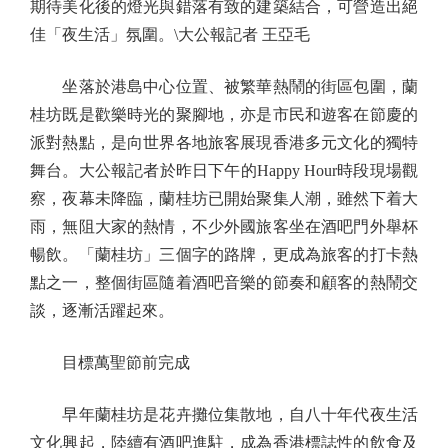
期待美化後的燈光與錯落有致的建築結合，可營造出絕
佳「夜生活」氛圍。\大公報記者 王亞毛
坐落於港島中心位置、被繁華熱鬧的街區包圍，蘭
桂坊既是歡樂時光的聚腳地，亦是市民和遊客在節慶的
派對熱點，是向世界各地旅客展現香港多元文化的獨特
舞台。大公報記者於昨日下午的Happy Hour時段現場觀
察，夜幕未降臨，蘭桂坊已開始聚集人潮，雖然下着大
雨，無阻大家的熱情，不少外國旅客坐在酒吧門外舉杯
暢飲。「蘭桂坊」三個字的路牌，更成為旅客的打卡熱
點之一，整個街區隨着酒吧音樂的節奏和顧客的熱鬧交
談，逐漸活躍起來。
目標萬聖節前完成
早年蘭桂坊是花卉攤位集散地，自八十年代夜生活
文化興起，陸續有酒吧進駐，成為香港標誌性的飲食及