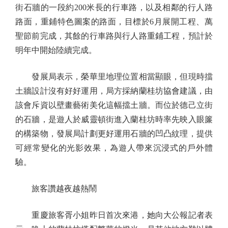
街石牆的一段約200米長的行車路，以及相鄰的行人路
路面，重鋪特色圖案的路面，目標於6月展開工程、萬
聖節前完成，其餘的行車路與行人路重鋪工程，預計於
明年中開始陸續完成。
發展局表示，榮華里地理位置相當顯眼，但現時擋
土牆設計沒有好好運用，局方採納蘭桂坊協會建議，由
該會斥資以壁畫藝術美化這幅擋土牆。而位於德己立街
的石牆，是遊人於威靈頓街進入蘭桂坊時率先映入眼簾
的構築物，發展局計劃更好運用石牆的凹凸紋理，提供
可經常變化的光影效果，為遊人帶來沉浸式的戶外體
驗。
旅客讚越夜越熱鬧
重慶旅客胥小姐昨日首次來港，她向大公報記者表