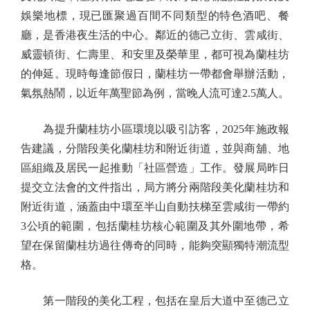
娛樂地標，現已匯聚過百間不同類型的特色酒吧、餐
廳，是香港夜生活的中心。鄰近的德己立街、雲咸街、
威靈頓街、仁壽里、和安里及榮華里，都可視為蘭桂坊
的伸延。現時每逢節假日，蘭桂坊一帶都會舉辦活動，
氣氛熱鬧，以近年萬聖節為例，當晚人流可達2.5萬人。
為提升蘭桂坊小區環境以吸引訪客，2025年施政報
告建議，分階段美化蘭桂坊和附近街道，並與商舖、地
區組織及居民一起推動「社區營造」工作。發展局昨日
提交立法會的文件指出，局方將分兩階段美化蘭桂坊和
附近街道，涵蓋由中環至半山自動扶梯至雲咸街一帶約
3公頃的範圍，包括蘭桂坊核心範圍及其外圍地帶，希
望在保留蘭桂坊過往傳奇的同時，能夠突顯獨特潮流型
格。
第一階段的美化工程，包括在皇后大道中至德己立