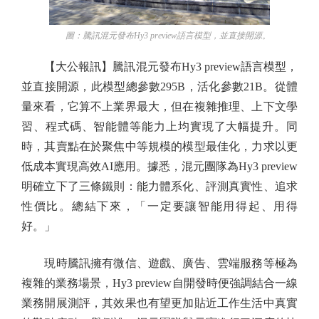
圖：騰訊混元發布Hy3 preview語言模型，並直接開源。
【大公報訊】騰訊混元發布Hy3 preview語言模型，
並直接開源，此模型總參數295B，活化參數21B。從體
量來看，它算不上業界最大，但在複雜推理、上下文學
習、程式碼、智能體等能力上均實現了大幅提升。同
時，其賣點在於聚焦中等規模的模型最佳化，力求以更
低成本實現高效AI應用。據悉，混元團隊為Hy3 preview
明確立下了三條鐵則：能力體系化、評測真實性、追求
性價比。總結下來，「一定要讓智能用得起、用得
好。」
現時騰訊擁有微信、遊戲、廣告、雲端服務等極為
複雜的業務場景，Hy3 preview自開發時便強調結合一線
業務開展測評，其效果也有望更加貼近工作生活中真實