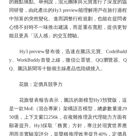
的難點痛點。舉例說，混元團隊與元寶進行了深度的協
同研發，由此產出的Hy3 preview能理解用戶在旅行過程
中預算的突然變化、進而調整行程規劃，也能在提問者
心情不好時不一味推出建議，而是重在寬慰，提供更智
能且更具「活人感」的交互體驗。
Hy3 preview發布後，迅速在騰訊元寶、CodeBudd
y、WorkBuddy首發上線，微信公眾號、QQ瀏覽器、Q
Q、騰訊新聞等十餘個主線產品也陸續接入。
花旗：定價具競爭力
花旗發表報告表示，騰訊的新模型Hy3預覽版，這
是一款MoE（混合專家）架構語言模型，總參數量達29
50億，上下文窗口256k，在複雜推理及代理能力方面有
顯著提升。Hy3採取「務實」方針，專注於現實世界應
用而非實驗室評分，並聲稱推理效率提升40%，定價具