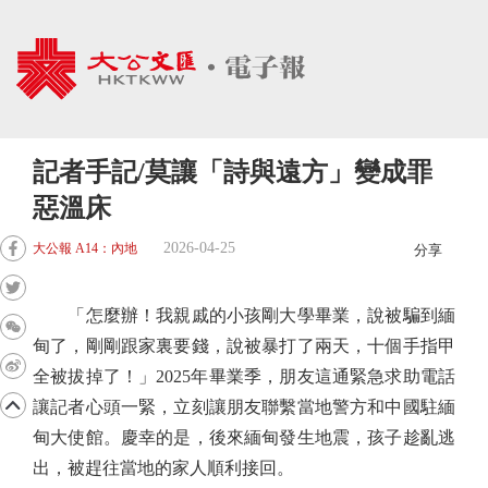
記者手記/莫讓「詩與遠方」變成罪
惡溫床
2026-04-25
大公報 A14：內地
分享
「怎麼辦！我親戚的小孩剛大學畢業，說被騙到緬
甸了，剛剛跟家裏要錢，說被暴打了兩天，十個手指甲
全被拔掉了！」2025年畢業季，朋友這通緊急求助電話
讓記者心頭一緊，立刻讓朋友聯繫當地警方和中國駐緬
甸大使館。慶幸的是，後來緬甸發生地震，孩子趁亂逃
出，被趕往當地的家人順利接回。