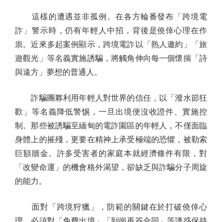
這樣的遭遇並非孤例。在各方輪番發布「跨境電
詐」警示時，仍有年輕人中招，背後是僥倖心理在作
祟。近來多起案例顯示，跨境電詐以「熟人邀約」「旅
遊觀光」等名義實施誘騙，將觸角伸向每一個懷揣「詩
與遠方」夢想的普通人。
詐騙團夥利用年輕人對世界的信任，以「潑水節狂
歡」等名義降低警惕，一旦出境便沒收證件、實施控
制。那些被誘騙至緬甸的電詐園區的年輕人，不僅面臨
身體上的摧殘，更要在精神上承受極端的恐懼，被勒索
巨額贖金。許多受害者的家庭本就經濟條件有限，對
「改變命運」的機會格外渴望，卻缺乏與詐騙分子周旋
的能力。
面對「跨境狩獵」，防範的關鍵在於打破僥倖心
理。必須對「免費出境」「到崗再簽合同」等誘惑保持