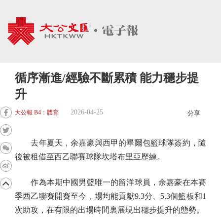
循序漸進/經驗不斷累積 能力穩步提
升
2026-04-25
大公報 B4：體育
分享
去年夏天，余嘉豪與西甲的畢爾包籃球隊簽約，隨
後被租借至西乙聯賽球隊坎塔布里亞歷練。
作為本期中國男籃唯一的留洋球員，余嘉豪在本賽
季西乙聯賽開賽至今，場均能貢獻9.3分、5.3個籃板和1
次助攻，在有限的出場時間裏展現出穩步提升的態勢。