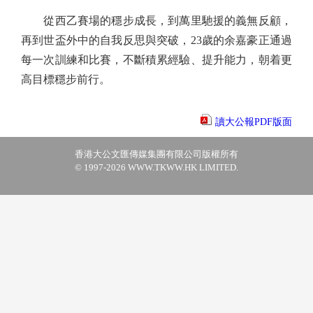
從西乙賽場的穩步成長，到萬里馳援的義無反顧，
再到世盃外中的自我反思與突破，23歲的余嘉豪正通過
每一次訓練和比賽，不斷積累經驗、提升能力，朝着更
高目標穩步前行。
讀大公報PDF版面
香港大公文匯傳媒集團有限公司版權所有
© 1997-2026 WWW.TKWW.HK LIMITED.