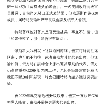
確表示歡迎俄羅斯出席所有G20會議，美國正致力於舉
辦一屆成功且富有成效的峰會」。一名美國政府高級官
員透露，目前尚未發出正式邀請函，但俄羅斯作為G20
成員，屆時將受邀出席部長級會議及領導人會議。
特朗普稱他對普京是否受邀赴美一事並不知情，但
「如果他來了，那可能會很有幫助」。
佩斯科夫24日就上述報道回應稱，普京可能前往邁
阿密，也可能不前往，或者由俄方其他代表出席。但無
論如何，俄方將在該峰會上派出適當級別的代表。俄方
仍高度重視G20框架內的工作，尤其是鑒於當前各種危
機正不斷加劇和顯現，峰會召開時將有諸多議題需要討
論。
自2022年烏克蘭危機升級以來，普京一直缺席G20
領導人峰會，由俄外長拉夫羅夫代表出席。