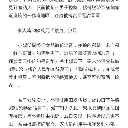
見到邀請人，反而被陌生男子控制，輾轉被帶至緬甸靠
近邊境的三佛塔地區，疑似被轉賣至電詐園區。
家人籌20餘萬元「贖身」無果
小陽父親撥打女兒微信語音，接通的卻是一名自稱
「好心哥哥」的陌生男子。該男子稱花費2.9萬U幣（一
種與美元掛鈎的穩定幣）將小陽買下，要求小陽父親轉
3萬U幣（折合人民幣20餘萬元）「彌補成本」，並威脅
禁止報警，否則將把小陽轉賣他人，甚至可能遭遇「輪
姦」。
為了女兒安全，小陽父親四處借錢，於13日下午將
3萬U幣轉給該男子。然而對方先以「潑水節期間無法辦
理接應」等各種理由拖延，22日又以「園區近期只進不
出」為由徹底拒絕配合。家人雖能用手機聯繫到小陽，