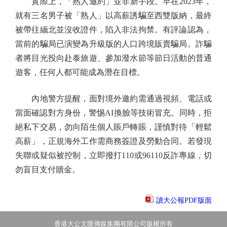
實際上，「熟人邀約」並非新手段。早在2023年，
就有三名男子被「熟人」以高薪誘騙至西雙版納，最終
被帶往緬北並沒收證件，陷入非法拘禁。有評論認為，
當前的騙局已演變為升級版的人口跨境販賣騙局。詐騙
者將目光投向赴泰旅遊、參加潑水節等節日活動的普通
遊客，任何人都可能成為潛在目標。
內地警方提醒，面對境外邀約需通過視頻、電話或
當面確認對方身份，警惕AI換臉等技術冒充。同時，拒
絕私下交易，勿向陌生個人賬戶轉賬，謹慎對待「輕鬆
高薪」，正規海外工作需商務簽證及勞動合同。若發現
失聯或疑似被控制，立即撥打110或96110反詐專線，切
勿盲目支付贖金。
讀大公報PDF版面
香港大公文匯傳媒集團有限公司版權所有