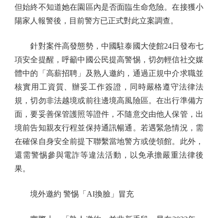
但始終不知道她在園區內是否面臨生命危險。在接獲小
陽家人報警後，目前警方已正式對此立案調查。
針對案件高發態勢，中國駐泰國大使館24日發布七
項安全提醒，呼籲中國公民提高警惕，切勿輕信社交媒
體中的「高薪招聘」及熟人邀約，通過正規中介求職並
核實用工資質、辦妥工作簽證，同時嚴格遵守法律法
規，切勿非法越境或前往邊境高風險區。在出行準備方
面，要妥善保管護照等證件，不隨意交由他人保管，出
境前告知親友行程並保持通訊暢通。若遇緊急情況，需
在確保自身安全前提下聯繫當地警方或使領館。此外，
還需警惕參與電詐等違法活動，以免承擔嚴重法律後
果。
境外邀約 警惕「AI換臉」冒充