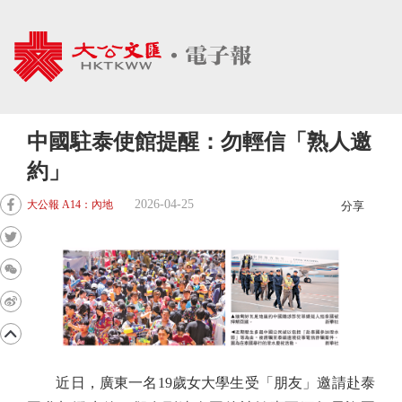
中國駐泰使館提醒：勿輕信「熟人邀
約」
2026-04-25
大公報 A14：內地
分享
近日，廣東一名19歲女大學生受「朋友」邀請赴泰