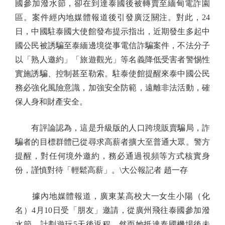
國參加潑水節，卻在到達泰國後被轉賣至緬甸電詐園
區。案件經內地媒體報道後引發廣泛關注。對此，24
日，中國駐泰國大使館發布提示指出，近期發生多起中
國公民被誘騙至泰緬邊境從事電信詐騙案件，不法分子
以「熟人邀約」「旅遊觀光」等名義降低受害者警惕性
實施誘騙、控制甚至勒索。駐泰使館提醒來泰中國公民
務必強化風險意識，加強安全防範，遠離非法活動，確
保人身和財產安全。
有評論認為，這是升級版的人口跨境販賣騙局，詐
騙者的目標群體已從尋求高薪者擴大至普通大眾。警方
提醒，對任何境外邀約，務必通過視頻等方式核實身
份，謹慎對待「輕鬆高薪」。\大公報記者 趙一存
據內地媒體報道，廣東某高校大一女生小陽（化
名）4月10日受「朋友」邀請，從廣州飛往泰國參加潑
水節，計劃遊玩5天後返程。然而她抵達泰國機場後未