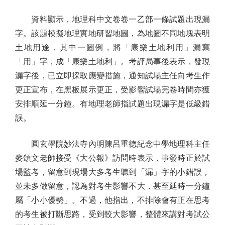
資料顯示，地理科中文卷卷一乙部一條試題出現漏
字。該題模擬地理實地研習地圖，為地圖不同地塊表明
土地用途，其中一圖例，將「康樂土地利用」漏寫
「用」字，成「康樂土地利」。考評局事後表示，發現
漏字後，已立即採取應變措施，通知試場主任向考生作
更正宣布，在黑板展示更正，受影響試場完卷時間亦獲
安排順延一分鐘。有地理老師指試題出現漏字是低級錯
誤。
圓玄學院妙法寺內明陳呂重德紀念中學地理科主任
麥頌文老師接受《大公報》訪問時表示，事發時正於試
場監考，留意到現場大多考生聽到「漏」字的小錯誤，
並未多做留意，認為對考生影響不大，甚至延時一分鐘
屬「小小優勢」。不過，他指出，不排除會有正在思考
的考生被打斷思路，受到較大影響，整體來講對考試公