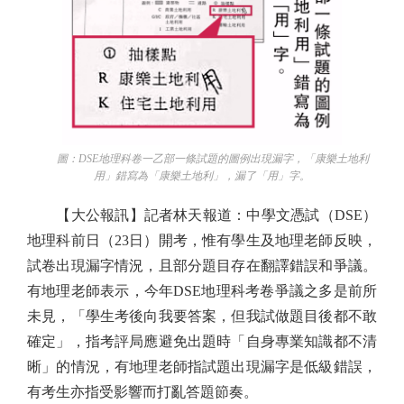
圖：DSE地理科卷一乙部一條試題的圖例出現漏字，「康樂土地利
用」錯寫為「康樂土地利」，漏了「用」字。
【大公報訊】記者林天報道：中學文憑試（DSE）
地理科前日（23日）開考，惟有學生及地理老師反映，
試卷出現漏字情況，且部分題目存在翻譯錯誤和爭議。
有地理老師表示，今年DSE地理科考卷爭議之多是前所
未見，「學生考後向我要答案，但我試做題目後都不敢
確定」，指考評局應避免出題時「自身專業知識都不清
晰」的情況，有地理老師指試題出現漏字是低級錯誤，
有考生亦指受影響而打亂答題節奏。