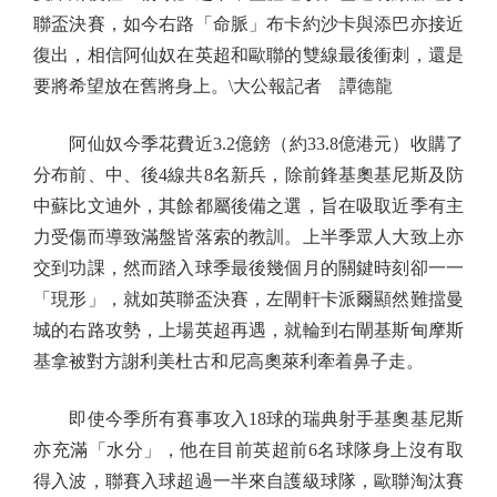
聯盃決賽，如今右路「命脈」布卡約沙卡與添巴亦接近
復出，相信阿仙奴在英超和歐聯的雙線最後衝刺，還是
要將希望放在舊將身上。\大公報記者 譚德龍
阿仙奴今季花費近3.2億鎊（約33.8億港元）收購了
分布前、中、後4線共8名新兵，除前鋒基奧基尼斯及防
中蘇比文迪外，其餘都屬後備之選，旨在吸取近季有主
力受傷而導致滿盤皆落索的教訓。上半季眾人大致上亦
交到功課，然而踏入球季最後幾個月的關鍵時刻卻一一
「現形」，就如英聯盃決賽，左閘軒卡派爾顯然難擋曼
城的右路攻勢，上場英超再遇，就輪到右閘基斯甸摩斯
基拿被對方謝利美杜古和尼高奧萊利牽着鼻子走。
即使今季所有賽事攻入18球的瑞典射手基奧基尼斯
亦充滿「水分」，他在目前英超前6名球隊身上沒有取
得入波，聯賽入球超過一半來自護級球隊，歐聯淘汰賽