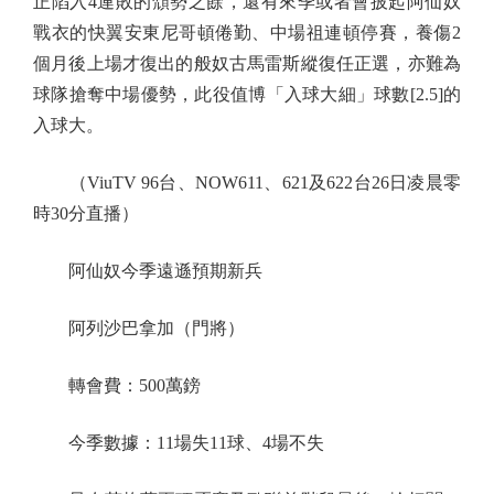
正陷入4連敗的頹勢之餘，還有來季或者會披起阿仙奴
戰衣的快翼安東尼哥頓倦勤、中場祖連頓停賽，養傷2
個月後上場才復出的般奴古馬雷斯縱復任正選，亦難為
球隊搶奪中場優勢，此役值博「入球大細」球數[2.5]的
入球大。
（ViuTV 96台、NOW611、621及622台26日凌晨零
時30分直播）
阿仙奴今季遠遜預期新兵
阿列沙巴拿加（門將）
轉會費：500萬鎊
今季數據：11場失11球、4場不失