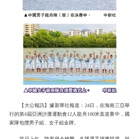
【大公報訊】據新華社報道：24日，在海南三亞舉
行的第6屆亞洲沙灘運動會12人龍舟100米直道賽中，國
家隊包攬男子組、女子組金牌。
當日上午，隨着發令槍響，各隊選手揮槳競渡。鼓