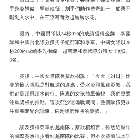
手身姿矯健、擊鼓催征，划手們動作整齊劃一，船槳不
斷划入水中，在三亞河面激起層層水花。
最終，中國男隊以24秒076的成績獲得金牌，泰國
隊和中國台北隊分獲男子組亞軍和季軍。中國女隊以28
秒260的成績率先衝線，越南隊和泰國隊分獲女子組2、
3名。
賽後，中國女隊隊長蔡欣桐說：「今天（24日）比
賽的最大挑戰是對航道的適應，受水流和風速影響，我
們都是頂風頂水前行。隊裏的女孩體重偏輕，我們更要
注重槳板的推動。這次亞沙運備戰期間，整個隊伍更加
注重團隊配合訓練，這是我們獲勝的優勢。」
談及獲得亞軍的越南隊，蔡欣桐坦言，雖然近幾年
的國際賽事很少看到越南隊的比賽，但本次賽前試水訓