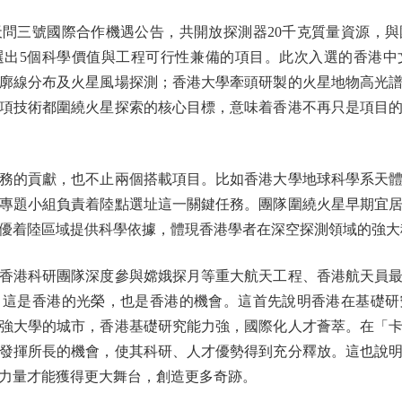
三號國際合作機遇公告，共開放探測器20千克質量資源，與
選出5個科學價值與工程可行性兼備的項目。此次入選的香港
廓線分布及火星風場探測；香港大學牽頭研製的火星地物高光
項技術都圍繞火星探索的核心目標，意味着香港不再只是項目
的貢獻，也不止兩個搭載項目。比如香港大學地球科學系天體
專題小組負責着陸點選址這一關鍵任務。團隊圍繞火星早期宜
優着陸區域提供科學依據，體現香港學者在深空探測領域的強大
港科研團隊深度參與嫦娥探月等重大航天工程、香港航天員最
。這是香港的光榮，也是香港的機會。這首先說明香港在基礎研
強大學的城市，香港基礎研究能力強，國際化人才薈萃。在「
發揮所長的機會，使其科研、人才優勢得到充分釋放。這也說
力量才能獲得更大舞台，創造更多奇跡。