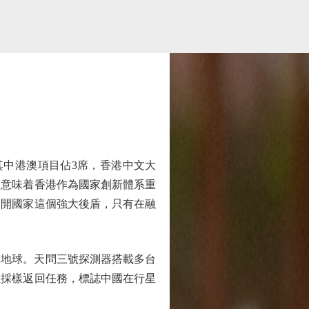
中港澳項目佔3席，香港中文大
，意味着香港作為國家創新體系重
不開國家這個強大後盾，只有在融
回地球。天問三號探測器搭載多台
星採樣返回任務，標誌中國在行星