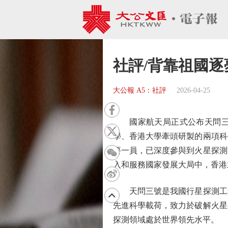
社評/背靠祖國逐
大公報 A5：社評
2026-04-25
國家航天局正式公布天問三號
學、香港大學牽頭研製的兩項科
要一員，已深度參與到火星探測
入和服務國家發展大局中，香港
天問三號是我國行星探測工程的
先進科學載荷，致力於破解火星
探測領域處於世界領先水平。