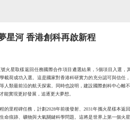
夢星河 香港創科再啟新程
火星取樣返回任務國際合作項目遴選結果，5個項目入選，其
學載荷成功入選。這是國家對香港科研實力的充分認可與信任
等人類最前沿的航天探索。同時也說明，建設國際創科中心離
才能實現更好發展，追逐更大夢想。
里程碑任務，計劃2028年前後發射、2031年攜火星樣本返
生命痕跡、礦物與大氣關鍵科學問題。這將是世界上第一個火