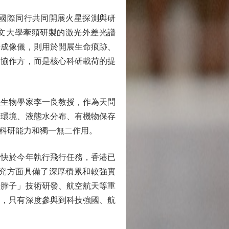
國際同行共同開展火星探測與研
中文大學牽頭研製的激光外差光譜
譜成像儀，則用於開展生命痕跡、
的協作方，而是核心科研載荷的提
生物學家李一良教授，作為天問
居環境、液態水分布、有機物保存
科研能力和獨一無二作用。
快於今年執行飛行任務，香港已
究方面具備了深厚積累和較強實
卡脖子」技術研發、航空航天等重
明，只有深度參與到科技強國、航