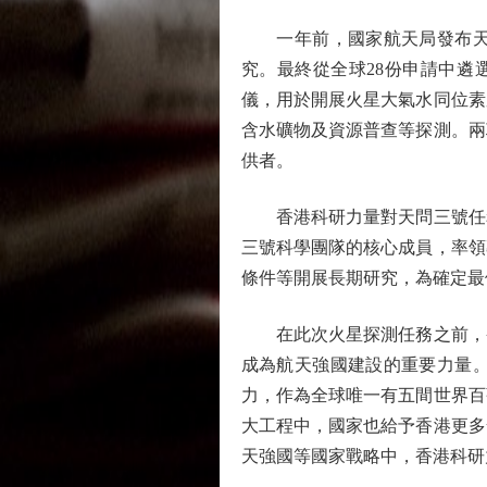
一年前，國家航天局發布天問
究。最終從全球28份申請中遴
儀，用於開展火星大氣水同位素
含水礦物及資源普查等探測。兩
供者。
香港科研力量對天問三號任務
三號科學團隊的核心成員，率領
條件等開展長期研究，為確定最
在此次火星探測任務之前，香
成為航天強國建設的重要力量
力，作為全球唯一有五間世界百
大工程中，國家也給予香港更多
天強國等國家戰略中，香港科研