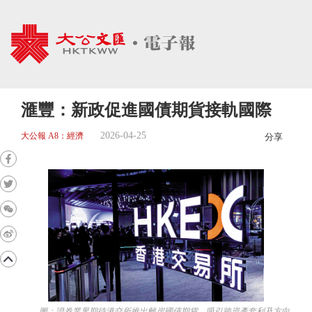
滙豐：新政促進國債期貨接軌國際
2026-04-25
大公報 A8：經濟
分享
圖：證券業界期待港交所推出離岸國債期貨，吸引跨資產套利及方向