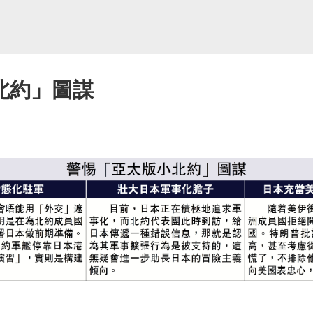
北約」圖謀