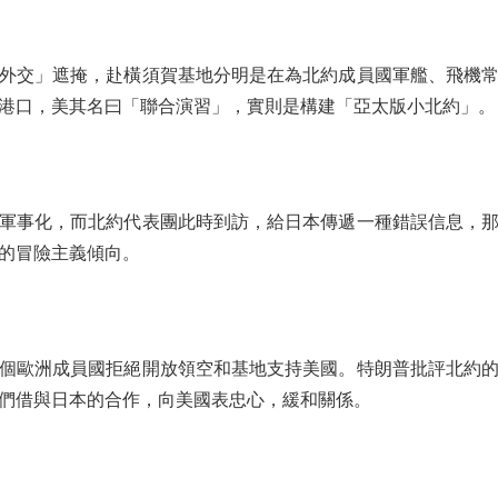
交」遮掩，赴橫須賀基地分明是在為北約成員國軍艦、飛機常
港口，美其名曰「聯合演習」，實則是構建「亞太版小北約」。
事化，而北約代表團此時到訪，給日本傳遞一種錯誤信息，那
的冒險主義傾向。
歐洲成員國拒絕開放領空和基地支持美國。特朗普批評北約的
們借與日本的合作，向美國表忠心，緩和關係。