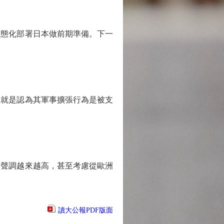
態化部署日本做前期準備。下一
就是認為其軍事擴張行為是被支
聲調越來越高，甚至考慮從歐洲
讀大公報PDF版面