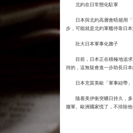
北約在日常態化駐軍
日本與北約高層會晤能用「外
步，可能就是北約軍艦停靠日本
壯大日本軍事化膽子
目前，日本正在積極地追求軍
持的，這無疑會進一步助長日本
日本充當美歐「軍事紐帶」
隨着美伊衝突曠日持久，多個
撤軍。歐洲國家慌了，不排除他