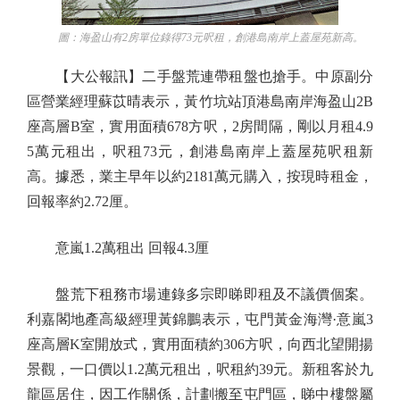
圖：海盈山有2房單位錄得73元呎租，創港島南岸上蓋屋苑新高。
【大公報訊】二手盤荒連帶租盤也搶手。中原副分
區營業經理蘇苡晴表示，黃竹坑站頂港島南岸海盈山2B
座高層B室，實用面積678方呎，2房間隔，剛以月租4.9
5萬元租出，呎租73元，創港島南岸上蓋屋苑呎租新
高。據悉，業主早年以約2181萬元購入，按現時租金，
回報率約2.72厘。
意嵐1.2萬租出 回報4.3厘
盤荒下租務市場連錄多宗即睇即租及不議價個案。
利嘉閣地產高級經理黃錦鵬表示，屯門黃金海灣·意嵐3
座高層K室開放式，實用面積約306方呎，向西北望開揚
景觀，一口價以1.2萬元租出，呎租約39元。新租客於九
龍區居住，因工作關係，計劃搬至屯門區，睇中樓盤屬