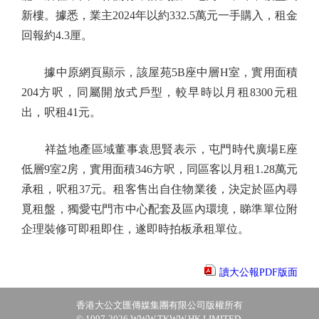
新樓。據悉，業主2024年以約332.5萬元一手購入，租金
回報約4.3厘。
據中原網頁顯示，該屋苑5B座中層H室，實用面積
204方呎，同屬開放式戶型，較早時以月租8300元租
出，呎租41元。
祥益地產區域董事袁思賢表示，屯門時代廣場E座
低層9室2房，實用面積346方呎，同區客以月租1.28萬元
承租，呎租37元。租客售出自住物業後，決定於區內尋
覓租盤，獨愛屯門市中心配套及區內環境，睇準單位附
企理裝修可即租即住，遂即時拍板承租單位。
讀大公報PDF版面
香港大公文匯傳媒集團有限公司版權所有
© 1997-2026 WWW.TKWW.HK LIMITED.