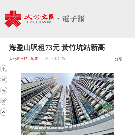
海盈山呎租73元 黃竹坑站新高
2026-04-25
大公報 A17：地產
分享