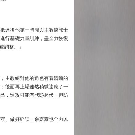
抵達後他第一時間與主教練郭士
、進行基礎力量訓練，盡全力恢復
速調整。」
，主教練對他的角色有着清晰的
態；後面再上場雖然稍微適應了一
自己，進攻可能有狀態起伏，但防
守、做好延誤，余嘉豪也全力以