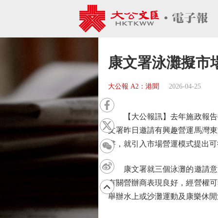
康文署泳灘擬市
大公報 A2：港聞
2026-04-25
【大公報訊】去年施政報告提
文署昨日邀請有興趣營運馬灣東
書，就引入市場營運模式提出可
康文署就三個泳灘的邀請意向
有關營辦商表現良好，經營權可
舉辦水上或沙灘運動及康樂休閒