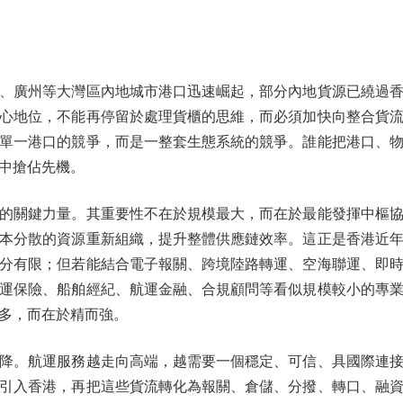
廣州等大灣區內地城市港口迅速崛起，部分內地貨源已繞過香
心地位，不能再停留於處理貨櫃的思維，而必須加快向整合貨
單一港口的競爭，而是一整套生態系統的競爭。誰能把港口、
中搶佔先機。
關鍵力量。其重要性不在於規模最大，而在於最能發揮中樞協
本分散的資源重新組織，提升整體供應鏈效率。這正是香港近
分有限；但若能結合電子報關、跨境陸路轉運、空海聯運、即
運保險、船舶經紀、航運金融、合規顧問等看似規模較小的專
多，而在於精而強。
。航運服務越走向高端，越需要一個穩定、可信、具國際連接
引入香港，再把這些貨流轉化為報關、倉儲、分撥、轉口、融