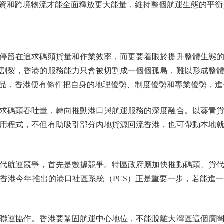
資和跨境物流才能全面釋放更大能量，維持整個航運生態的平衡
留在追求碼頭貨量和作業效率，而更要着眼於提升整體生態的
割裂，香港的服務能力只會被切割成一個個孤島，難以形成整
品，香港便有條件把自身的地理優勢、制度優勢和專業優勢，進
碼頭吞吐量，轉向推動港口與航運服務的深度融合。以葵青貨
用程式，不但有助吸引部分內地貨源回流香港，也可帶動本地
航運競爭，首先是數據競爭。特區政府應加快推動碼頭、貨代
香港今年推出的港口社區系統（PCS）正是重要一步，若能進
運協作。香港要鞏固航運中心地位，不能脫離大灣區這個廣闊