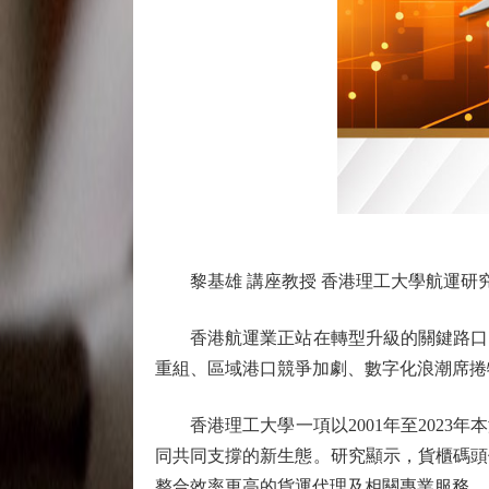
黎基雄 講座教授 香港理工大學航運研
香港航運業正站在轉型升級的關鍵路口。
重組、區域港口競爭加劇、數字化浪潮席捲
香港理工大學一項以2001年至2023
同共同支撐的新生態。研究顯示，貨櫃碼頭
整合效率更高的貨運代理及相關專業服務。