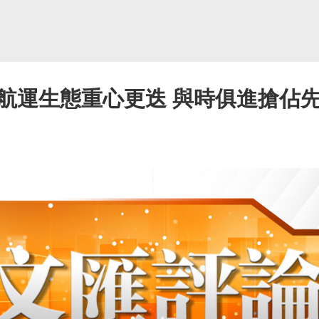
航運生態重心更迭 與時俱進搶佔