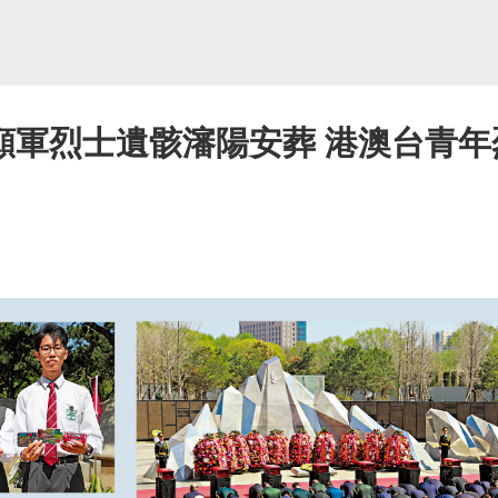
願軍烈士遺骸瀋陽安葬 港澳台青年