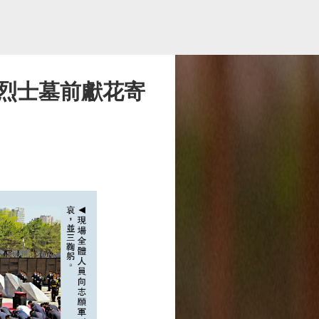
烈士墓前獻花寄