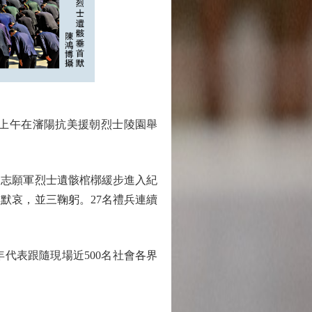
上午在瀋陽抗美援朝烈士陵園舉
志願軍烈士遺骸棺槨緩步進入紀
默哀，並三鞠躬。27名禮兵連續
表跟隨現場近500名社會各界