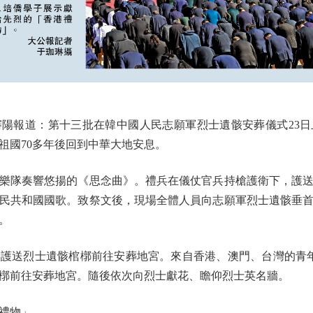
報道：第十三批在韓中國人民志願軍烈士遺骸安葬儀式23日
祖國70多年後回到中華大地安息。
樂隊奏響悠揚的《思念曲》。禮兵在儀仗官兵持槍護衛下，護送
民共和國國歌。致祭文後，現場全體人員向志願軍烈士遺骸垂首
。
送烈士遺骸棺槨前往安葬地宮。來自香港、澳門、台灣的青年代
槨前往安葬地宮。隨後依次向烈士獻花、瞻仰烈士英名牆。
禮物」