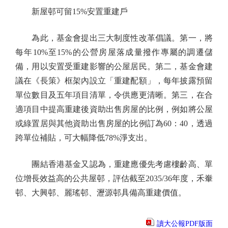
新屋邨可留15%安置重建戶
為此，基金會提出三大制度性改革倡議。第一，將
每年10%至15%的公營房屋落成量撥作專屬的調遷儲
備，用以安置受重建影響的公屋居民。第二，基金會建
議在《長策》框架內設立「重建配額」，每年披露預留
單位數目及五年項目清單，令供應更清晰。第三，在合
適項目中提高重建後資助出售房屋的比例，例如將公屋
或綠置居與其他資助出售房屋的比例訂為60：40，透過
跨單位補貼，可大幅降低78%淨支出。
團結香港基金又認為，重建應優先考慮樓齡高、單
位增長效益高的公共屋邨，評估截至2035/36年度，禾輋
邨、大興邨、麗瑤邨、瀝源邨具備高重建價值。
讀大公報PDF版面