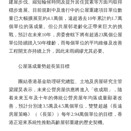
建屋步伐、縮短輪候時間及提升居住質素等方面均取得
穩步進展。目前規劃中及進行中的公屋重建項目單位數
量已大幅擴展至約4.1萬個，遠超過去10年累計約1.7萬
個單位的落成量。但公共屋邨老齡化正帶來巨大的挑
戰，預計在未來10年，房委會轄下將有超過23萬個公屋
單位陸續踏入50年樓齡，而每個單位的平均維修及改善
工程開支亦持續上升，因此未雨綢繆尤其必要。
公屋落成量勢超長策目標
團結香港基金助理研究總監、土地及房屋研究主管
梁躍昊表示，未來公營房屋供應將進入「收成期」，隨
着未來五年及十年的傳統公營房屋年均落成量顯著改
善，預計分別達3.5萬及4.5萬個單位，雙雙超越《長遠
房屋策略》（《長策》）每年2.94萬個單位的目標，香
港正迎來系統性推動高齡屋邨重建的歷史契機。