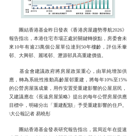
團結香港基金昨日發表《香港房屋趨勢導航2026》
報告指出，本港住宅市場正處於關鍵轉捩點，房委會未
來10年有逾23萬個公屋單位達到50年樓齡，評估禾輋
邨、大興邨、麗瑤邨、瀝源邨具高重建價值。
基金會建議政府將房屋政策重心，由單純增加供
應，轉為系統性推動高齡屋邨重建，將每年10%至15%
的公營房屋落成量，用作安置受重建影響的公屋居民，
又建議應在《長遠房屋策略》提出的每年公營房屋供應
目標中，明確分出「重建配額」予受重建影響的住戶。
\大公報記者 易曉彤
團結香港基金發表研究報告指出，當局近年在提速