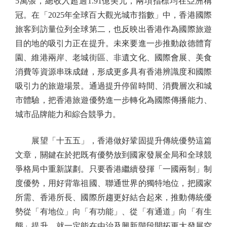
5萬張，總收入超過1.91億美元，兩項指標均在亞洲稱
冠。在「2025年全球百大觀光城市指數」中，香港國際
旅客到訪量位列全球第二，也反映出香港作為國際旅遊
目的地的吸引力正在提升。未來要進一步推動啟德體育
園、維港兩岸、老城街區、非遺文化、國際會展、美食
消費等資源串珠成鏈，形成更多具有香港辨識度和國際
吸引力的旅遊場景。通過提升停留時間、消費層次和城
市體驗，把香港旅遊優勢進一步轉化為國際傳播能力、
城市品牌能力和綜合競爭力。
展望「十五五」，香港做好鞏固提升傳統優勢這篇
文章，關鍵在於把既有優勢放到國家發展全局和全球競
爭格局中重新謀劃。只要香港繼續發揮「一國兩制」制
度優勢，用好背靠祖國、聯通世界的獨特地位，把國家
所需、香港所長、國際所趨更好結合起來，推動傳統優
勢從「有地位」向「有功能」、從「有通道」向「有生
態」提升，就一定能在由治及興新階段開拓更大發展空