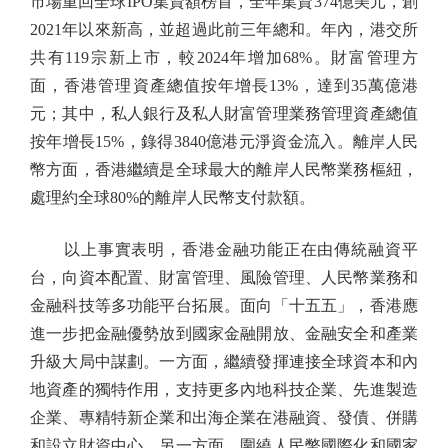
市場重回全球IPO集資額榜首，全年集資374億美元，創
2021年以來新高，並超過此前三年總和。年內，港交所
共有119宗新上市，較2024年增加68%。財富管理方
面，香港管理資產總值按年增長13%，達到35萬億港
元；其中，私人銀行及私人財富管理業務管理資產總值
按年增長15%，錄得3840億港元淨資金流入。離岸人民
幣方面，香港繼續是全球最大的離岸人民幣業務樞紐，
處理約全球80%的離岸人民幣支付款額。
以上事實表明，香港金融功能正在由傳統融資平
台，向資本配置、財富管理、風險管理、人民幣業務和
金融科技等多功能平台拓展。面向「十五五」，香港應
進一步把金融優勢放到國家金融開放、金融安全和產業
升級大局中謀劃。一方面，繼續發揮連接全球資本和內
地資產的獨特作用，支持更多內地科技企業、先進製造
企業、專精特新企業和出海企業在港融資、發債、併購
和設立財資中心。另一方面，圍繞人民幣國際化和國家