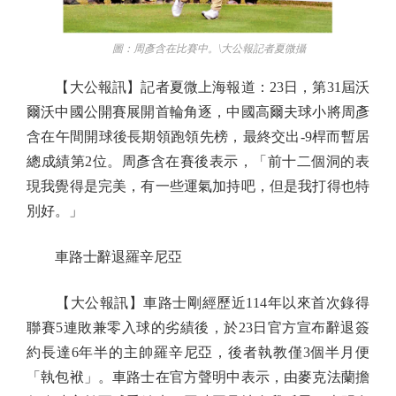
圖：周彥含在比賽中。\大公報記者夏微攝
【大公報訊】記者夏微上海報道：23日，第31屆沃
爾沃中國公開賽展開首輪角逐，中國高爾夫球小將周彥
含在午間開球後長期領跑領先榜，最終交出-9桿而暫居
總成績第2位。周彥含在賽後表示，「前十二個洞的表
現我覺得是完美，有一些運氣加持吧，但是我打得也特
別好。」
車路士辭退羅辛尼亞
【大公報訊】車路士剛經歷近114年以來首次錄得
聯賽5連敗兼零入球的劣績後，於23日官方宣布辭退簽
約長達6年半的主帥羅辛尼亞，後者執教僅3個半月便
「執包袱」。車路士在官方聲明中表示，由麥克法蘭擔