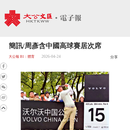
簡訊/周彥含中國高球賽居次席
2026-04-24
大公報 B1：體育
分享