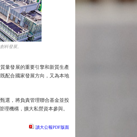
創科發展。
質量發展的重要引擎和新質生產
，既配合國家發展方向，又為本地
甄選，將負責管理聯合基金並投
管理機構，擴大私營資本參與。
讀大公報PDF版面