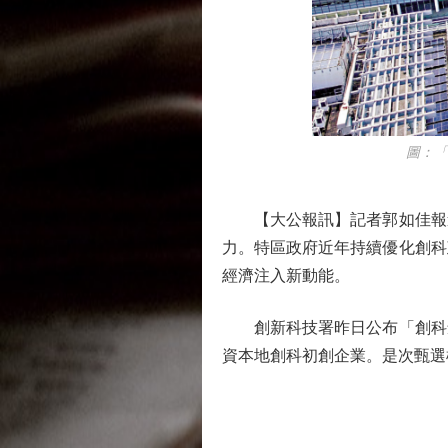
圖：「創
【大公報訊】記者郭如佳報道
力。特區政府近年持續優化創科
經濟注入新動能。
創新科技署昨日公布「創科創
資本地創科初創企業。是次甄選