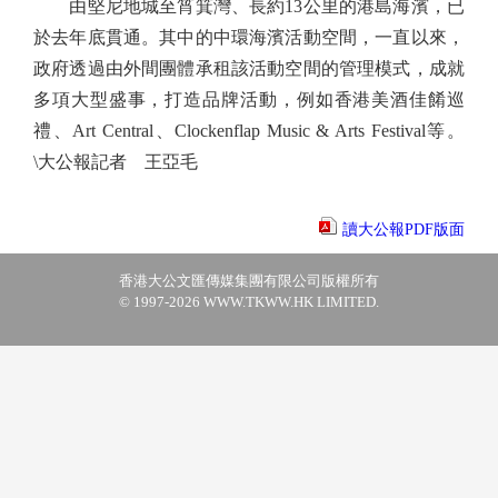
由堅尼地城至筲箕灣、長約13公里的港島海濱，已
於去年底貫通。其中的中環海濱活動空間，一直以來，
政府透過由外間團體承租該活動空間的管理模式，成就
多項大型盛事，打造品牌活動，例如香港美酒佳餚巡
禮、Art Central、Clockenflap Music & Arts Festival等。
\大公報記者 王亞毛
讀大公報PDF版面
香港大公文匯傳媒集團有限公司版權所有
© 1997-2026 WWW.TKWW.HK LIMITED.