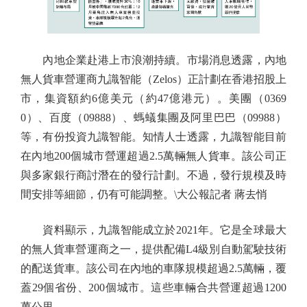
內地企業赴港上市浪潮持續。市場消息透露，內地
無人貨車營運商九識智能（Zelos）正計劃在香港招股上
市，集資額約6億美元（約47億港元）。美團（0369
0）、百度（09888）、螞蟻集團及阿里巴巴（09988）
等，有份投資九識智能。知情人士透露，九識智能目前
在內地200個城市營運超過2.5萬輛無人貨車。該公司正
與多家銀行商討潛在的發行計劃。不過，發行規模及時
間安排等細節，仍有可能調整。\大公報記者 蔣去悄
資料顯示，九識智能成立於2021年。它是全球最大
的無人貨車營運商之一，提供配備L4級別自動駕駛技術
的配送貨車。該公司在內地的車隊規模超過2.5萬輛，覆
蓋29個省份、200個城市。這些車輛合共營運超過1200
萬公里。