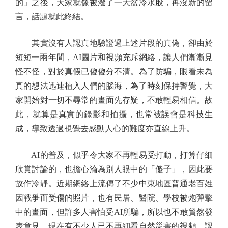
的」之後，大家就像被潑了一大盆冷水般，再沒新的留
言，話題就此終結。
其實沒有人認真地驗證過上述片段的真偽，卻由於
短短一兩年間，AI圖片和視頻充斥網絡，讓人們漸漸見
怪不怪，對於真假已傻傻分不清。為了防騙，眼看未為
真的想法迅速植入人們的腦海，為了時刻保持警覺，大
家開始對一切不尋常的畫面先存疑，不敢輕易相信。故
此，就算是真實的錄影和拍攝，也常被誤會是科技生
成，導致透過視覺去感動人心的難度亦直線上升。
AI的普及，似乎令大家不再輕易受打動，打算仔細
欣賞討論的，也擔心淪為別人眼中的「傻子」，因此要
故作冷靜。近期網絡上流傳了不少中東地區普通老百姓
因戰爭而受傷的照片，也有民居、醫院、學校被炮彈擊
中的畫面，但許多人害怕受AI所騙，所以也不敢貿然發
表意見。現在有不少人已不再細看自然災害的視頻，認