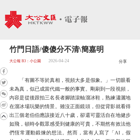
竹門日語/傻傻分不清\簡嘉明
2026-04-24
大公報 B3：小公園
分享
「有圖不等於真相，視頻大多是假象。」一切眼看
未為真，似已成當代鐵一般的事實。剛刷到一段視頻，
內容是從後跟拍三名長者腳踏滾軸溜冰鞋，熟練瀟灑地
在溜冰場玩樂的情景。雖沒正面鏡頭，但從背影就看得
出三個老伯伯應該接近八十歲，卻還可靈活自在地健步
如飛，頓時令觀眾感受到健康的可貴，不期然有效法他
們恆常運動鍛煉的想法。然而，當有人寫了「AI，假