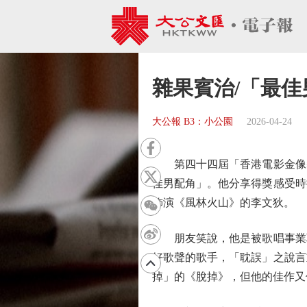
雜果賓治/「最佳
大公報 B3：小公園
2026-04-24
第四十四屆「香港電影金像獎
佳男配角」。他分享得獎感受時
飾演《風林火山》的李文狄。
朋友笑說，他是被歌唱事業耽
好歌聲的歌手，「耽誤」之說言
掉」的《脫掉》，但他的佳作又