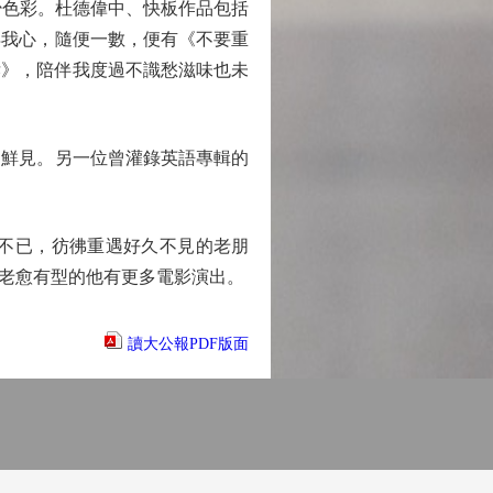
色彩。杜德偉中、快板作品包括
得我心，隨便一數，便有《不要重
泣如訴》，陪伴我度過不識愁滋味也未
鮮見。另一位曾灌錄英語專輯的
。
不已，彷彿重遇好久不見的老朋
老愈有型的他有更多電影演出。
讀大公報PDF版面