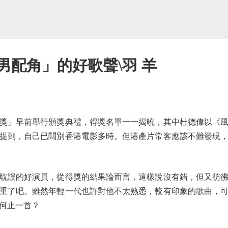
男配角」的好歌聲\羽 羊
」早前舉行頒獎典禮，得獎名單一一揭曉，其中杜德偉以《風
提到，自己已闊別香港電影多時。但港產片常客應該不難發現
誤的好演員，從得獎的結果論而言，這樣說沒有錯，但又彷彿
重了吧。雖然年輕一代也許對他不太熟悉，較有印象的歌曲，
何止一首？