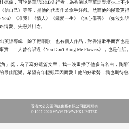
德偉，可說是華語R&B先行者，為香港以至華語樂壇抹上不少
《信自己》等等，是他的代表作兼拿手好戲。然而他的慢歌更
I Love You》《准我》《情人》《鍾愛一生》《無心傷害》《如
略情愛、失戀與掛念。
英語專輯，除了翻唱歌，也有個人作品，對香港歌手而言也是
人曾合唱過《You Don't Bring Me Flowers》，也是佳話
」獎，為了寫好這篇文章，我一晚重播了他多首名曲，陶醉
的最佳配樂。希望有年輕觀眾因而愛上他的好歌聲，我也期待愈
香港大公文匯傳媒集團有限公司版權所有
© 1997-2026 WWW.TKWW.HK LIMITED.