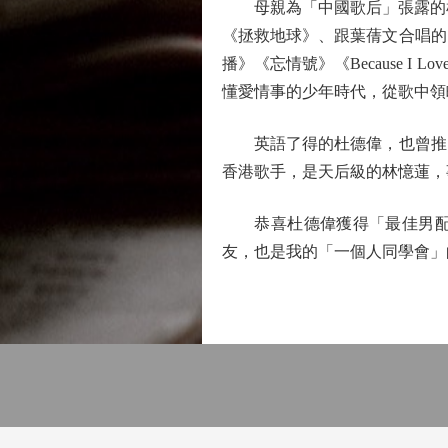
母親為「中國歌后」張露的杜
《拯救地球》、跟葉蒨文合唱的
播》《忘情號》《Because 
懂愛情事的少年時代，從歌中領
英語了得的杜德偉，也曾推出
香港歌手，是天后級的林憶蓮，事實上二
恭喜杜德偉獲得「最佳男配角
友，也是我的「一個人同學會」