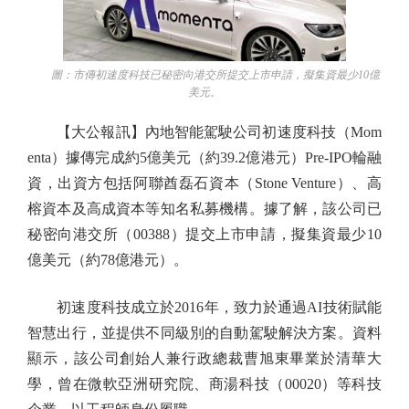
圖：市傳初速度科技已秘密向港交所提交上市申請，擬集資最少10億
美元。
【大公報訊】內地智能駕駛公司初速度科技（Mom
enta）據傳完成約5億美元（約39.2億港元）Pre-IPO輪融
資，出資方包括阿聯酋磊石資本（Stone Venture）、高
榕資本及高成資本等知名私募機構。據了解，該公司已
秘密向港交所（00388）提交上市申請，擬集資最少10
億美元（約78億港元）。
初速度科技成立於2016年，致力於通過AI技術賦能
智慧出行，並提供不同級別的自動駕駛解決方案。資料
顯示，該公司創始人兼行政總裁曹旭東畢業於清華大
學，曾在微軟亞洲研究院、商湯科技（00020）等科技