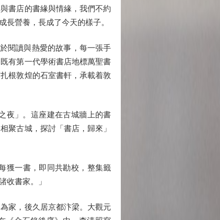
己與書店的書緣與情緣，我們不約
成長營養，長成了今天的樣子。
於閱讀與熱愛的故事，每一張手
，既有第一代學術書店地標萬聖書
有扎根敦煌的石室書軒，承載着敦
之夜」。這座建在古城牆上的書
，相聚古城，探討「書店，歸來」
每獲一書，即同共勘校，整集籤
諸收書家。」
為家，後久居京都汴梁。大觀元