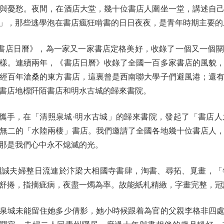
與憂愁。夜間，在酒店大堂，幾十位書店人圍坐一堂，講述自
」，那些逃學泡在書店瘋狂啃書的日日夜夜，是青年時期主要的
店日曆》，為一家又一家書店定格美好，收錄了一個又一個關
樣。連續兩年，《書店日曆》收錄了全國一百多家書店的風貌
經百年滄桑的東方書店，這裏曾是西南聯大學子們避風港；還
書店地標阡陌書店和明水古城的歸來書院。
手，在「清照泉城·明水古城」的歸來書院，發起了「書店人
無二的「水陸兩棲」書店。我們邀請了全國各地幾十位書店人
那是我們心中永不熄滅的光。
夫婦整日流連於汴梁大相國寺書肆，淘書、尋拓、覓畫，「
舒捲，指摘疵病，夜盡一燭為率。故能紙札精緻，字畫完整，冠
城未能留住她多少倩影，她小時候跟着為官的父親李格非四處