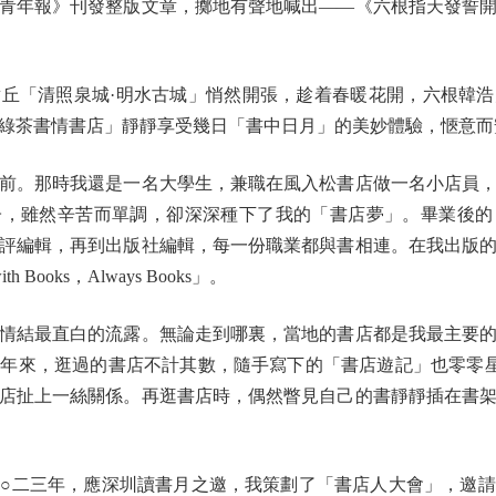
年報》刊發整版文章，擲地有聲地喊出——《六根指天發誓開
「清照泉城·明水古城」悄然開張，趁着春暖花開，六根韓浩
綠茶書情書店」靜靜享受幾日「書中日月」的美妙體驗，愜意而
。那時我還是一名大學生，兼職在風入松書店做一名小店員，
子，雖然辛苦而單調，卻深深種下了我的「書店夢」。畢業後的
評編輯，再到出版社編輯，每一份職業都與書相連。在我出版
Books，Always Books」。
結最直白的流露。無論走到哪裏，當地的書店都是我最主要的
年來，逛過的書店不計其數，隨手寫下的「書店遊記」也零零
店扯上一絲關係。再逛書店時，偶然瞥見自己的書靜靜插在書
二三年，應深圳讀書月之邀，我策劃了「書店人大會」，邀請