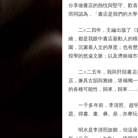
分享做書店的熱忱與堅守、歡喜
而同認為，「書店是我們的大學
二○二四年，主編出版了《書
繪，都是我眼中書店最動人的模
園，沉澱着人文的厚度；也有歷
煌學的悠遠文脈；以及濟南城市
二○二五年，我與阡陌書店攜
店，兼具古韻與雅緻，堪稱獨一
的各種可能性，歸來，歸來……
一千多年前，李清照、趙明誠
題。得書、畫、彝、鼎，亦摩玩
明水是李清照故鄉，但這座泉