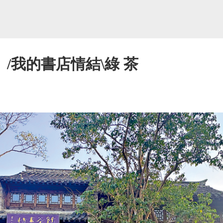
/我的書店情結\綠 茶