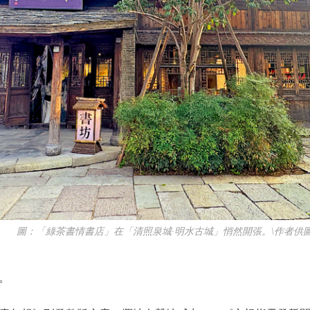
圖：「綠茶書情書店」在「清照泉城·明水古城」悄然開張。\作者供
。