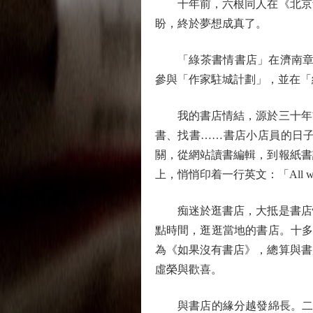
十年前，六根同人在《北京青
盼，終於夢想成真了。
「綠茶書情書店」在濟南章丘
參與「作家駐城計劃」，並在「
我的書店情結，源於三十年前
書、找書……書店小店員的日
關，從網站讀書編輯，到報紙書
上，悄悄印着一行英文：「All with 
痴迷於逛書店，大抵是書店情
點時間，逛逛當地的書店。十多
為《如果沒有書店》，總算與書
虛榮與歡喜。
與書店的緣分越發綿長。二○