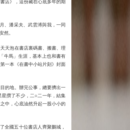
書店》，這份藏在心底多年的期
月、潘采夫、武雲溥與我，一同
安然。
天天泡在書店裏碼書、搬書、理
「牛馬」生涯，基本上也和書有
的第一本《在書中小站片刻》封面
目的地。辦完公事，總要擠出一
星星攢了不少，二○二一年，結集
架之中，心底油然升起一股小小的
了全國五十位書店人齊聚鵬城，