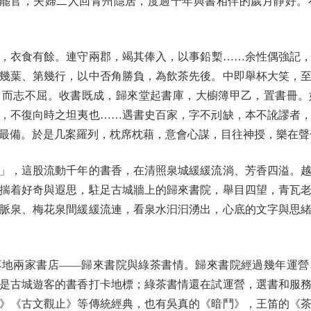
誠罷官，夫婦二人回青州隱居，度過十年與書相伴的歲月靜好。
衣食有餘。連守兩郡，竭其俸入，以事鉛槧……余性偶強記，
幾葉、第幾行，以中否角勝負，為飲茶先後。中即舉杯大笑，
，而志不屈。收書既成，歸來堂起書庫，大櫥簿甲乙，置書冊。
，不復向時之坦夷也……遇書史百家，字不刓缺，本不訛謬者
最備。於是几案羅列，枕席枕藉，意會心謀，目往神授，樂在聲
，這股流動千年的書香，在清照泉城緩緩流淌、芳香四溢。越
揣着好奇與遐思，駐足古城牆上的歸來書院，舉目四望，青瓦
脈泉、梅花泉間緩緩流連，看泉水汩汩湧出，心底的文字與思
兩家書店——歸來書院與綠茶書情。歸來書院經過幾年運營
是古城遊客的書香打卡地標；綠茶書情還在試運營，選書和服
》《古文觀止》等傳統經典，也有吳真的《暗鬥》，王笛的《