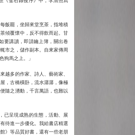
在《金石錄後序》中，李清照寫
每飯罷，坐歸來堂烹茶，指堆積
至茶傾覆懷中，反不得飲而起。甘
如要講讀，即請鑰上簿，關出卷
，輒市之，儲作副本。自來家傳周
色狗馬之上。」
來越多的作家、詩人、藝術家、
老屋，古橋橫卧，流水潺潺，像極
緒便隨之湧動，千言萬語，也難以
，已呈現成熟的生態，活動、展
務有待進一步優化。我給書店精選
茶館》等品質好書，還有一些老朋