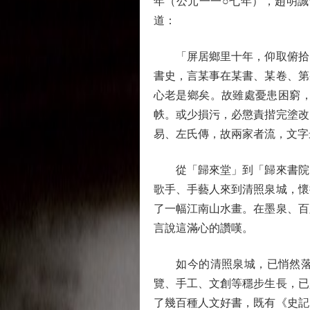
年（公元一一○七年），趙明
道：
「屏居鄉里十年，仰取俯拾，
書史，言某事在某書、某卷、第
心老是鄉矣。故雖處憂患困窮
帙。或少損污，必懲責揩完塗改
易、左氏傳，故兩家者流，文字
從「歸來堂」到「歸來書院」
歌手、手藝人來到清照泉城，懷
了一幅江南山水畫。在墨泉、百
言說這滿心的讚嘆。
如今的清照泉城，已悄然落地
覽、手工、文創等穩步生長，已
了幾百種人文好書，既有《史記