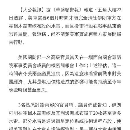
【大公報訊】據《華盛頓郵報》報道：五角大樓22
日透露，美軍需要6個月時間才能完全清除伊朗軍方在
霍爾木茲海峽布設的水雷，而且掃雷行動在戰事結束前
恐難展開。報道稱，尚不清楚美軍實施何種方案展開掃
雷行動。
美國國防部一名高級官員當天在一場面向國會眾議
院軍事委員會成員的機密簡報會上作出上述評估。這一
時間表令美兩黨議員沮喪，因為這意味着當前戰事對美
國經濟、尤其是燃油價格造成的影響可能會持續至今年
晚些時候甚至更久。
3名熟悉討論內容的官員稱，議員們被告知，伊朗
可能在霍爾木茲海峽及其周邊海域布設了20枚甚至更多
水雷。部分水雷是通過衛星定位系統技術遠程布設，使
得美軍難以在水雷布設時探測到；另一部分水雷由伊朗