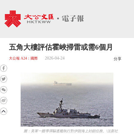
五角大樓評估霍峽掃雷或需6個月
2026-04-24
大公報 A24：國際
分享
圖：美軍一艘導彈驅逐艦執行對伊朗海上封鎖任務。\法新社