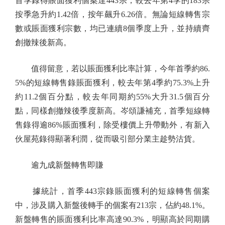
首季錄得賬面獲利個案達443宗，較去年第4季的183宗
按季急升約1.42倍，按年飆升6.26倍。無論短線轉售宗
數或賬面獲利宗數，均已連續8個季度上升，並持續齊
創撤辣後新高。
值得留意，若以賬面獲利比率計算，今年首季約86.
5%的短線轉售錄賬面獲利，較去年第4季約75.3%上升
約11.2個百分點，較去年同期約55%大升31.5個百分
點，同樣創撤辣後季度新高。岑頌謙補充，首季短線轉
售錄得逾86%賬面獲利，除受樓價上升帶動外，有新入
伙屋苑錄得顯著利潤，從而吸引部分業主趁勢沽貨。
逾九成新盤轉售即賺
據統計，首季443宗錄賬面獲利的短線轉售個案
中，涉及購入新盤後轉手的個案有213宗，佔約48.1%。
新盤轉售的賬面獲利比率高達90.3%，明顯高於同期購