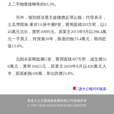
入二手物業後轉售的83.3%。
另外，個別摸頂業主趁樓價反彈止蝕，代理表示，
土瓜灣環海·東岸1A座中層P室，實用面積203方呎，以3
45萬元沽出，實呎16995元。原業主2015年9月以398.4萬
元一手買入，持貨逾10年，賬面仍蝕53.4萬元，期內貶
值13.4%。
元朗永富閣低層G室，實用面積307方呎，成交價32
0萬元，實呎10423元，原業主2019年8月以420萬元入
市，賬面虧蝕100萬，單位跌價23.8%。
讀大公報PDF版面
香港大公文匯傳媒集團有限公司版權所有
© 1997-2026 WWW.TKWW.HK LIMITED.