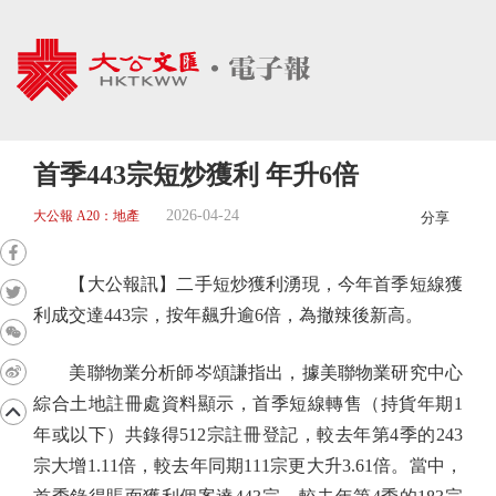
首季443宗短炒獲利 年升6倍
2026-04-24
大公報 A20：地產
分享
【大公報訊】二手短炒獲利湧現，今年首季短線獲
利成交達443宗，按年飆升逾6倍，為撤辣後新高。
美聯物業分析師岑頌謙指出，據美聯物業研究中心
綜合土地註冊處資料顯示，首季短線轉售（持貨年期1
年或以下）共錄得512宗註冊登記，較去年第4季的243
宗大增1.11倍，較去年同期111宗更大升3.61倍。當中，