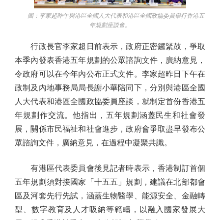
圖：李家超昨午與港區全國人大代表和港區全國政協委員舉行香港五
年規劃座談會。
行政長官李家超日前表示，政府正密鑼緊鼓，爭取
本季內發表香港五年規劃的公眾諮詢文件，廣納意見，
令政府可以在今年內公布正式文件。李家超昨日下午在
政制及內地事務局局長謝小華陪同下，分別與港區全國
人大代表和港區全國政協委員座談，就制定首份香港五
年規劃作交流。他指出，五年規劃涵蓋民生和社會發
展，關係市民福祉和社會進步，政府會爭取盡早發布公
眾諮詢文件，廣納意見，在過程中凝聚共識。
有港區代表委員會後見記者時表示，香港制訂首個
五年規劃須對接國家「十五五」規劃，建議在北部都會
區及河套先行先試，涵蓋生物醫學、能源安全、金融轉
型、數字教育及人才吸納等範疇，以融入國家發展大