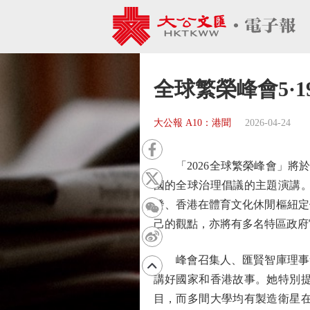
全球繁榮峰會5·
大公報 A10：港聞
2026-04-24
「2026全球繁榮峰會」將於
國的全球治理倡議的主題演講
發、香港在體育文化休閒樞紐定
己的觀點，亦將有多名特區政府
峰會召集人、匯賢智庫理事會
講好國家和香港故事。她特別
目，而多間大學均有製造衛星