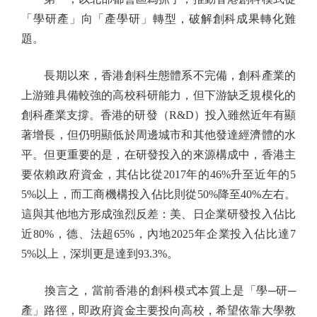
「學研產」向「產學研」轉型，破解創科成果轉化難
題。
長期以來，香港創科生態體系不完備，創科產業的
上游雖具備較強的高校科研能力，但下游缺乏規模化的
創科產業支撐。香港的研發（R&D）投入雖然近年有顯
著增長，但仍明顯低於周邊城市和其他發達經濟體的水
平。但更重要的是，在研發投入的來源構成中，香港主
要依賴政府資金，其佔比從2017年的46%升至近年的5
5%以上，而工商機構投入佔比則從50%降至40%左右。
這與其他地方形成強烈反差：美、日企業研發投入佔比
近80%，德、法超65%，內地2025年企業投入佔比達7
5%以上，深圳更是達到93.3%。
換言之，當前香港的創科模式本質上是「學─研─
產」路徑，即政府資金主要投向高校，希望依靠大學教