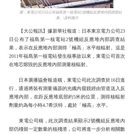
圖：東電公司23日公布福島第一核電站2號機組反應堆內部調查結
果。\資料圖片
【大公報訊】據新華社報道：日本東京電力公司23
日公布了福島第一核電站2號機組反應堆內部調查結
果，表示在反應堆內部測得「極高」水平核輻射。這是
2011年福島第一核電站發生核事故以來，東電公司首次
在堆芯熔毀的反應堆內部測量核輻射。
日本廣播協會報道稱，東電公司此次調查於16日進
行，通過將裝有測量儀器的光纖內窺鏡經由管道送入反
應堆內部，在距反應堆底部約5米的位置，測得核輻射
劑量約為每小時4.7希沃特，處於「極高」水平。
東電公司稱，此次調查結果顯示2號機組反應堆內
部仍殘留一定數量的核殘渣，公司將進一步分析相關數