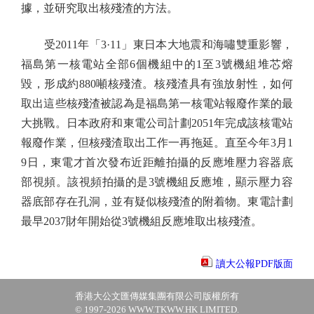
據，並研究取出核殘渣的方法。
受2011年「3·11」東日本大地震和海嘯雙重影響，
福島第一核電站全部6個機組中的1至3號機組堆芯熔
毀，形成約880噸核殘渣。核殘渣具有強放射性，如何
取出這些核殘渣被認為是福島第一核電站報廢作業的最
大挑戰。日本政府和東電公司計劃2051年完成該核電站
報廢作業，但核殘渣取出工作一再拖延。直至今年3月1
9日，東電才首次發布近距離拍攝的反應堆壓力容器底
部視頻。該視頻拍攝的是3號機組反應堆，顯示壓力容
器底部存在孔洞，並有疑似核殘渣的附着物。東電計劃
最早2037財年開始從3號機組反應堆取出核殘渣。
讀大公報PDF版面
香港大公文匯傳媒集團有限公司版權所有
© 1997-2026 WWW.TKWW.HK LIMITED.