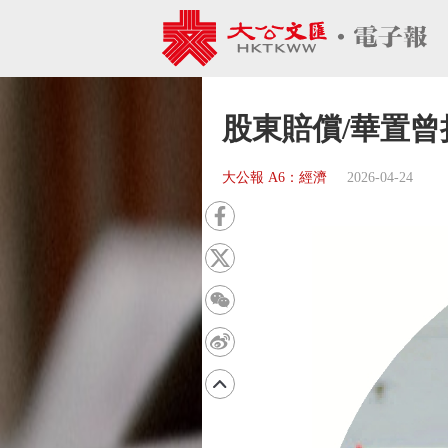
股東賠償/華置曾
大公報 A6：經濟
2026-04-24