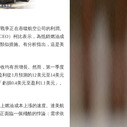
戰爭正在吞噬航空公司的利潤。
CEO）柯比表示，為抵銷燃油成
取類似措施。有分析指出，這是美
收均有所增長。然而，第一季度
利從1月預測的12美元至14美元
虧損0.4美元至盈利1.1美元」。
上燃油成本上漲的速度。達美航
業正面臨一個殘酷的悖論：需求依