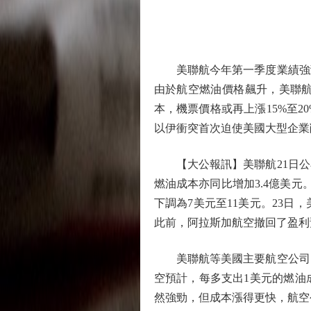
美聯航今年第一季度業績強勁
由於航空燃油價格飆升，美聯航
本，機票價格或再上漲15%至
以伊衝突首次迫使美國大型企業
【大公報訊】美聯航21日公
燃油成本亦同比增加3.4億美元
下調為7美元至11美元。23日，
此前，阿拉斯加航空撤回了盈利
美聯航等美國主要航空公司已
空預計，每多支出1美元的燃油
然強勁，但成本漲得更快，航空