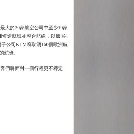
大的20家航空公司中至少19家
洲短途航班並整合航線，以節省4
公司KLM將取消160個歐洲航
場的航班。
客們將面對一個行程更不穩定、