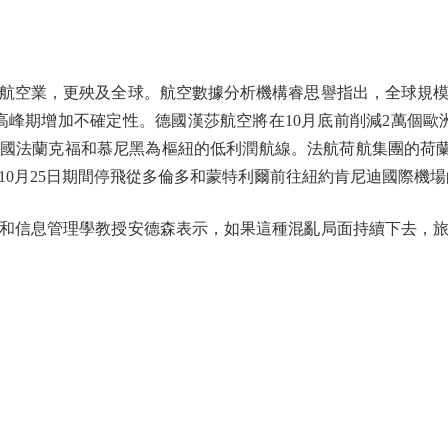
業，更殃及全球。航空數據分析機構睿思譽指出，全球規模最
高峰期增加不確定性。德國漢莎航空將在10月底前削減2萬個歐
國法蘭克福和慕尼黑為樞紐的低利潤航線。法航荷航集團的荷蘭子
10月25日期間停飛從多倫多和蒙特利爾前往紐約肯尼迪國際機
信息管理學教授安德森表示，如果這種混亂局面持續下去，旅