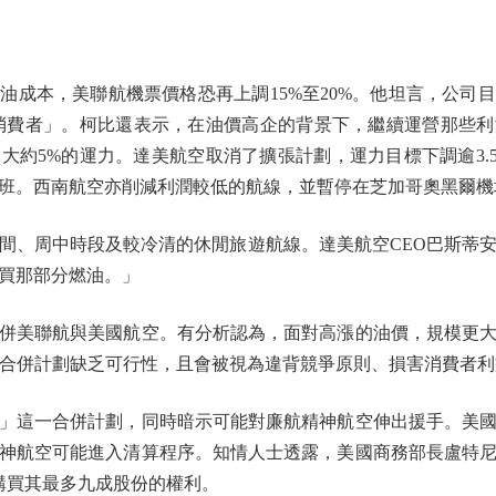
本，美聯航機票價格恐再上調15%至20%。他坦言，公司
給消費者」。柯比還表示，在油價高企的背景下，繼續運營那些
大約5%的運力。達美航空取消了擴張計劃，運力目標下調逾3.
班。西南航空亦削減利潤較低的航線，並暫停在芝加哥奧黑爾機
、周中時段及較冷清的休閒旅遊航線。達美航空CEO巴斯蒂安
買那部分燃油。」
美聯航與美國航空。有分析認為，面對高漲的油價，規模更大
，該合併計劃缺乏可行性，且會被視為違背競爭原則、損害消費者利
這一合併計劃，同時暗示可能對廉航精神航空伸出援手。美國
神航空可能進入清算程序。知情人士透露，美國商務部長盧特
購買其最多九成股份的權利。