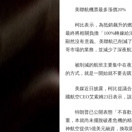
美聯航機票最多漲價20%
柯比表示，為抵銷飆升的燃油成
最終將相關負擔「100%轉嫁
顯然沒有意義。美聯航已削減了
哥市場的業務，並減少了深夜航
被削減的航班主要集中在夜間
的方式，就是一開始就不要去購
美媒近日披露，柯比提議合併
國航空CEO艾索姆23日表示
特朗普已公開表態「不喜歡」
重，本就尚未擺脫破產危機的精
神航空提供5億美元融資，換取