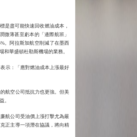
目標是盡可能快速回收燃油成本，
利潤微薄甚至虧本的「邊際航班」
5%。阿拉斯加航空削減了在墨西
場和華盛頓杜勒斯機場的業務。
表示：「應對燃油成本上漲最好
的航空公司抵抗力也更強。但美
益。
廉航公司受油價上漲打擊尤為嚴
尼克正主導一項潛在協議，將向精