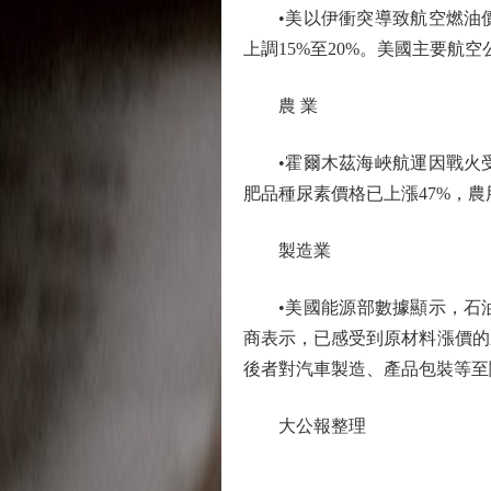
•美以伊衝突導致航空燃油價
上調15%至20%。美國主要
農 業
•霍爾木茲海峽航運因戰火受
肥品種尿素價格已上漲47%，農
製造業
•美國能源部數據顯示，石油和
商表示，已感受到原材料漲價的
後者對汽車製造、產品包裝等至
大公報整理