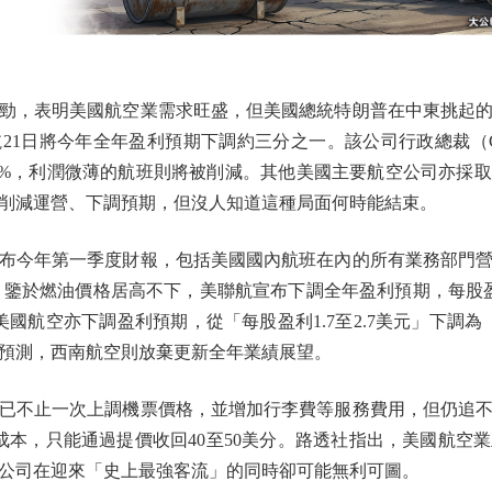
，表明美國航空業需求旺盛，但美國總統特朗普在中東挑起的
21日將今年全年盈利預期下調約三分之一。該公司行政總裁（
20%，利潤微薄的航班則將被削減。其他美國主要航空公司亦採
削減運營、下調預期，但沒人知道這種局面何時能結束。
布今年第一季度財報，包括美國國內航班在內的所有業務部門營
。鑒於燃油價格居高不下，美聯航宣布下調全年盈利預期，每股盈
美國航空亦下調盈利預期，從「每股盈利1.7至2.7美元」下調為「
預測，西南航空則放棄更新全年業績展望。
不止一次上調機票價格，並增加行李費等服務費用，但仍追不
成本，只能通過提價收回40至50美分。路透社指出，美國航空
公司在迎來「史上最強客流」的同時卻可能無利可圖。