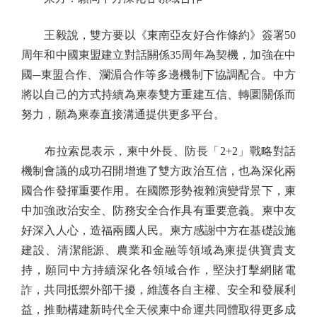
王毅說，雙方要以《東南亞友好合作條約》簽署50
周年和中國東盟建立對話關係35周年為契機，加強在中
國─東盟合作、瀾湄合作等多邊機制下協調配合。中方
將以自己的方式持續為柬泰雙方重建互信、轉圜關係而
努力，願為柬泰直接溝通提供更多平台。
布拉索昆表示，柬中外長、防長「2+2」戰略對話
機制會議的成功召開增進了雙方政治互信，也為深化兩
國合作發揮重要作用。在國際形勢複雜演變背景下，柬
中加強政治安全、防務安全合作具有重要意義。柬中友
好深入人心，造福兩國人民。柬方感謝中方在基礎設施
建設、清潔能源、農業和金融等領域為柬提供寶貴支
持，願同中方持續深化各領域合作，堅決打擊網賭電
詐，共同抵禦外部干擾，維護各自主權、安全和發展利
益，推動構建新時代全天候柬中命運共同體取得更多成