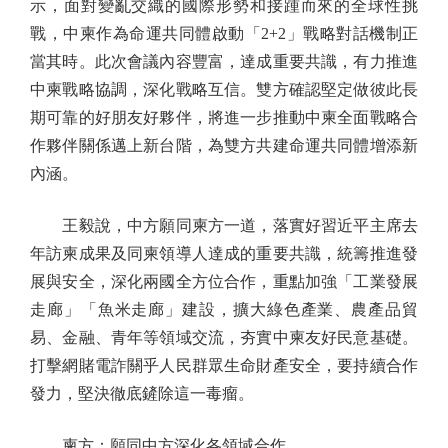
示，面對變亂交織的國際形勢和接踵而來的全球性挑
戰，中柬作為命運共同體啟動「2+2」戰略對話機制正
當其時。此次會議內容豐富，達成重要共識，有力推進
中柬戰略協調，深化戰略互信。雙方確認堅定做彼此長
期可靠的好朋友好夥伴，將進一步推動中柬全面戰略合
作夥伴關係邁上新台階，為雙方共建命運共同體增添新
內涵。
王毅說，中方願同柬方一道，落實好習近平主席去
年訪柬成果及同柬領導人達成的重要共識，統籌推進發
展與安全，深化兩國全方位合作，重點加強「工業發展
走廊」「魚米走廊」建設，擴大綠色產業、農產品貿
易、金融、青年等領域交流，夯實中柬友好民意基礎。
打擊網賭電詐關乎人民群眾生命財產安全，要持續合作
發力，堅決徹底鏟除這一毒瘤。
柬方：願同中方深化各領域合作