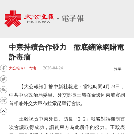
中柬持續合作發力 徹底鏟除網賭電
詐毒瘤
2026-04-24
大公報 A7：內地
分享
【大公報訊】據中新社報道：當地時間4月23日，
中共中央政治局委員、外交部長王毅在金邊同柬埔寨副
首相兼外交大臣布拉索昆舉行會談。
王毅祝賀中柬外長、防長「2+2」戰略對話機制首
次會議取得成功，讚賞柬方為此所作的努力。王毅表