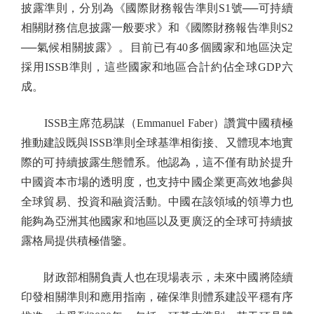
披露準則，分別為《國際財務報告準則S1號──可持續
相關財務信息披露一般要求》和《國際財務報告準則S2
──氣候相關披露》。目前已有40多個國家和地區決定
採用ISSB準則，這些國家和地區合計約佔全球GDP六
成。
ISSB主席范易謀（Emmanuel Faber）讚賞中國積極
推動建設既與ISSB準則全球基準相銜接、又體現本地實
際的可持續披露生態體系。他認為，這不僅有助於提升
中國資本市場的透明度，也支持中國企業更高效地參與
全球貿易、投資和融資活動。中國在該領域的領導力也
能夠為亞洲其他國家和地區以及更廣泛的全球可持續披
露格局提供積極借鑒。
財政部相關負責人也在現場表示，未來中國將陸續
印發相關準則和應用指南，確保準則體系建設平穩有序