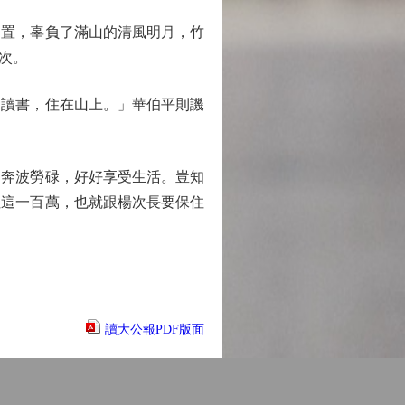
置，辜負了滿山的清風明月，竹
次。
讀書，住在山上。」華伯平則譏
奔波勞碌，好好享受生活。豈知
住這一百萬，也就跟楊次長要保住
讀大公報PDF版面