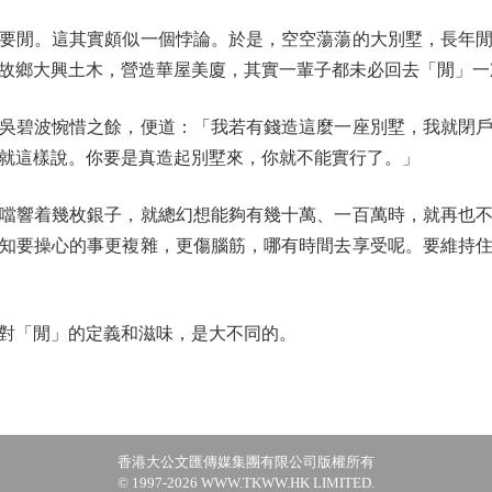
閒。這其實頗似一個悖論。於是，空空蕩蕩的大別墅，長年閒
故鄉大興土木，營造華屋美廈，其實一輩子都未必回去「閒」一
碧波惋惜之餘，便道：「我若有錢造這麼一座別墅，我就閉戶
就這樣說。你要是真造起別墅來，你就不能實行了。」
響着幾枚銀子，就總幻想能夠有幾十萬、一百萬時，就再也不
知要操心的事更複雜，更傷腦筋，哪有時間去享受呢。要維持
「閒」的定義和滋味，是大不同的。
香港大公文匯傳媒集團有限公司版權所有
© 1997-2026 WWW.TKWW.HK LIMITED.