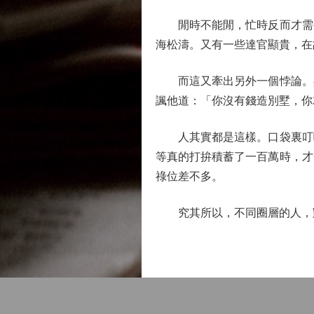
閒時不能閒，忙時反而才需要
海松濤。又有一些達官顯貴，在
而這又牽出另外一個悖論。吳
諷他道：「你沒有錢造別墅，你
人其實都是這樣。口袋裏叮噹
等真的打拚積蓄了一百萬時，才
祿位差不多。
究其所以，不同圈層的人，對