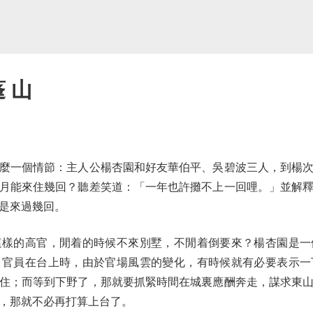
蓬 山
一個情節：主人公楊杏園和好友華伯平、吳碧波三人，到楊次
月能來住幾回？聽差笑道：「一年也許攤不上一回哩。」並解
是來過幾回。
的高官，閒着的時候不來別墅，不閒着倒要來？楊杏園是一
：官員在台上時，由於官場風雲的變化，有時候就有必要表示一
住；而等到下野了，那就要抓緊時間在城裏應酬奔走，謀求東
，那就不必再打算上台了。