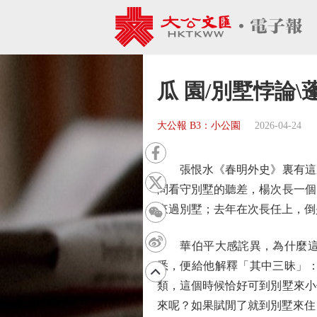
瓜 園/別墅悖論\
大公報 B3：小公園
2026-04-24
張恨水《春明外史》裏有這麼
問看守別墅的聽差，楊次長一個
來過別墅；去年在次長任上，倒
華伯平大感詫異，為什麼這樣
悉，便給他解釋「其中三昧」
類，這個時候恰好可到別墅來小
來呢？如果賦閒了就到別墅來住