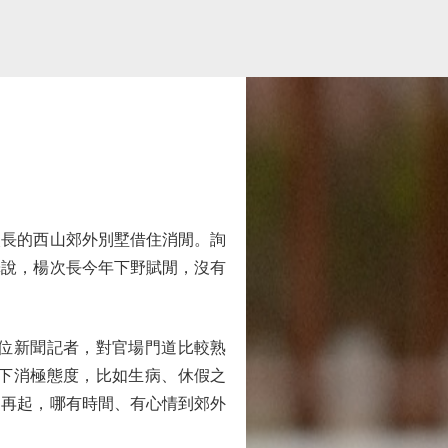
長的西山郊外別墅借住消閒。詢
釋說，楊次長今年下野賦閒，沒有
位新聞記者，對官場門道比較熟
下消極態度，比如生病、休假之
山再起，哪有時間、有心情到郊外