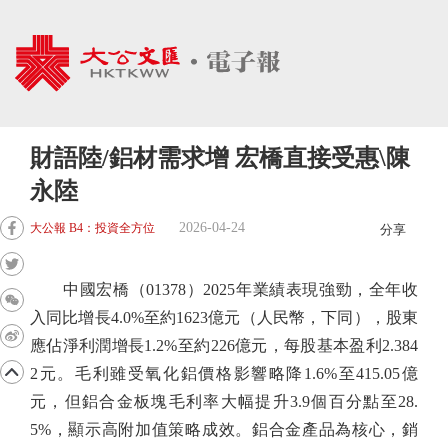
財語陸/鋁材需求增 宏橋直接受惠\陳
永陸
2026-04-24
大公報 B4：投資全方位
分享
中國宏橋（01378）2025年業績表現強勁，全年收
入同比增長4.0%至約1623億元（人民幣，下同），股東
應佔淨利潤增長1.2%至約226億元，每股基本盈利2.384
2元。毛利雖受氧化鋁價格影響略降1.6%至415.05億
元，但鋁合金板塊毛利率大幅提升3.9個百分點至28.
5%，顯示高附加值策略成效。鋁合金產品為核心，銷