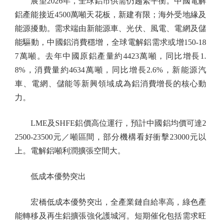
展望2026年，全球鋁市供需仍趨緊平衡。中國電解
鋁產能接近4500萬噸天花板，新建有限；海外受地緣及
能源擾動。需求端由新能源車、光伏、風電、電網及儲
能驅動，中國鋁消費穩增，全球電解鋁需求或增150-18
7萬噸。去年中國原鋁產量約4423萬噸，同比增長1.
8%，消費量約4634萬噸，同比增長2.6%，新能源汽
車、電網、儲能等新興領域成為鋁消費增長的核心動
力。
LME及SHFE鋁價高位運行，預計中國鋁均價可達2
2500-23500元／噸區間，部分機構看好衝擊23000元以
上。電解鋁噸利潤擴張空間大。
低成本優勢突出
宏橋低成本優勢突出，全產業鏈自給率高，綠色產
能轉移及再生鋁擴張強化護城河。短期催化包括需求旺