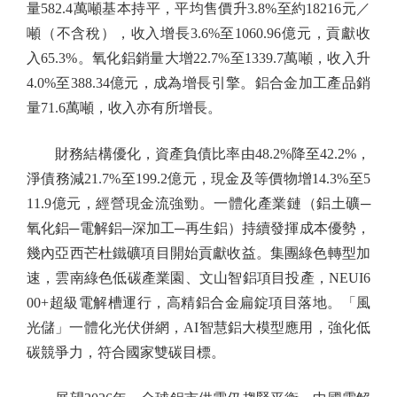
量582.4萬噸基本持平，平均售價升3.8%至約18216元／
噸（不含稅），收入增長3.6%至1060.96億元，貢獻收
入65.3%。氧化鋁銷量大增22.7%至1339.7萬噸，收入升
4.0%至388.34億元，成為增長引擎。鋁合金加工產品銷
量71.6萬噸，收入亦有所增長。
財務結構優化，資產負債比率由48.2%降至42.2%，
淨債務減21.7%至199.2億元，現金及等價物增14.3%至5
11.9億元，經營現金流強勁。一體化產業鏈（鋁土礦─
氧化鋁─電解鋁─深加工─再生鋁）持續發揮成本優勢，
幾內亞西芒杜鐵礦項目開始貢獻收益。集團綠色轉型加
速，雲南綠色低碳產業園、文山智鋁項目投產，NEUI6
00+超級電解槽運行，高精鋁合金扁錠項目落地。「風
光儲」一體化光伏併網，AI智慧鋁大模型應用，強化低
碳競爭力，符合國家雙碳目標。