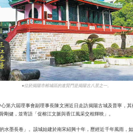
●位於揭陽市榕城區的進賢門是揭陽古八景之一。
第六屆理事會副理事長陳文洲近日走訪揭陽古城及普寧，其
骨剛健，並寄語「促榕江文脈與香江風采交相輝映」。
水墨長卷」。該城始建於南宋紹興十年，歷經近千年風雨，如