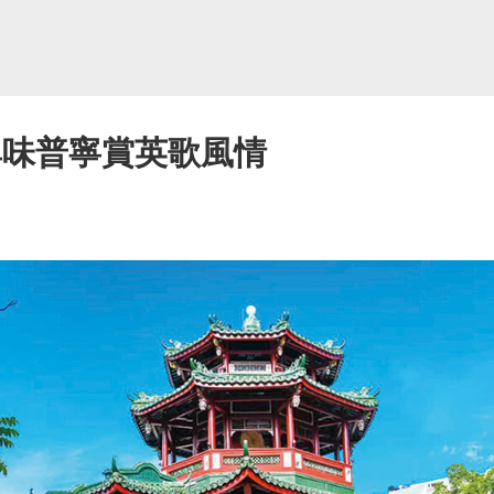
尋味普寧賞英歌風情