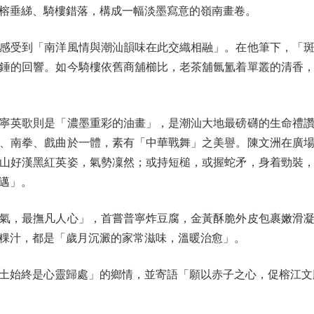
榕垂綈、騎樓錯落，構成一幅淡墨寫意的嶺南畫卷。
受到「南洋風情與潮汕韻味在此交織相融」。在他筆下，「斑
錘的回響。如今騎樓依舊商舖櫛比，老茶舖氤氳着單叢的清香
英歌則是「濃墨重彩的油畫」，是潮汕大地最磅礴的生命禮讚
、南拳、戲曲於一體，素有「中華戰舞」之美譽。陳文洲在廣
山好漢黑紅英姿，氣勢凜然；或持短槌，或握蛇矛，身着勁裝
邁」。
，最撫凡人心」，首嘗普寧炸豆腐，金黃酥脆外皮包裹嫩滑凝
粿汁，都是「歲月沉澱的家常滋味，溫暖治愈」。
始終是心靈歸處」的鄉情，並寄語「願以赤子之心，促榕江文