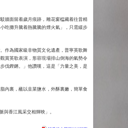
駁牆面留着歲月痕跡，雕花窗櫺藏着往昔精
，小吃攤升騰着熱騰騰的煙火氣」，只需緩步
。作為國家級非物質文化遺產，普寧英歌舞
場觀賞英歌表演，形容現場排山倒海的氣勢令
，步伐鏗鏘。」他讚嘆，這是「力量之美，是
脂內裏，蘸以韭菜鹽水，外酥裏嫩，簡單食
脈與香江風采交相輝映」。