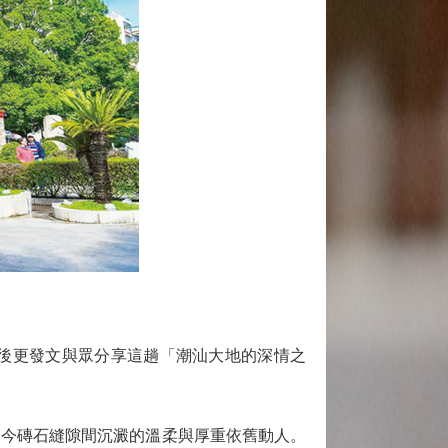
後更發文與眾分享這趟「潮汕大地的深情之
今磚石縫隙間沉澱的溫柔與厚重依舊動人。