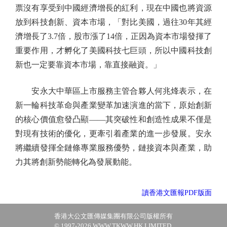
票沒有享受到中國經濟增長的紅利，現在中國也將資源
放到科技創新、資本市場，「對比美國，過往30年其經
濟增長了3.7倍，股市漲了14倍，正因為資本市場發揮了
重要作用，才孵化了美國科技七巨頭，所以中國科技創
新也一定要靠資本市場，靠直接融資。」
安永大中華區上市服務主管合夥人何兆烽表示，在
新一輪科技革命與產業變革加速演進的當下，原始創新
的核心價值愈發凸顯——其突破性和創造性成果不僅是
對現有技術的優化，更牽引着產業的進一步發展。安永
將繼續發揮全鏈條專業服務優勢，鏈接資本與產業，助
力其將創新勢能轉化為發展動能。
讀香港文匯報PDF版面
香港大公文匯傳媒集團有限公司版權所有
© 1997-2026 WWW.TKWW.HK LIMITED.