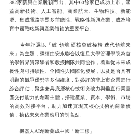
382家新興企業脫穎而出，其中60餘家已成功上市，涵
蓋高新技術、人工智能、商業航天、生物科技、新能
源、集成電路等眾多前瞻性、戰略性新興產業，成為培
育中國戰略新興產業領袖的重要平台。
今年評選以「破·領航 硬核突破桎梏 迭代領航未
來」為主題，繼續由安永聯合以復旦大學管理學院為首
的學術界資深學者和教授團隊共同協作，着重從未來成
長性與可持續性、全國性與國際化發展，以及是否具有
明顯的競爭優勢等多個維度，對參評的非上市企業進行
綜合評估，聚焦兼具底層核心技術突破力與垂直行業量
產交付能力的創新主體，搭建產業、資本、學術、市場
的高效對接平台，助力加速實現其核心技術的商業價
值，搶佔未來產業應用的制高點。
機器人AI創新藥成中國「新三樣」