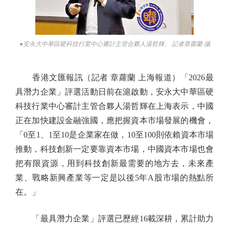
●安永大中華區硬科技行業中心審計主管合夥人湯哲輝。 記者章蘿蘭 攝
香港文匯報訊（記者 章蘿蘭 上海報道）「2026最
具潛力企業」評選活動日前在滬啟動，安永大中華區硬
科技行業中心審計主管合夥人湯哲輝在上海表示，中國
正在加快建設金融強國，應把握資本市場發展的機會，
「0至1、1至10是企業家在做，10至100則依賴資本市場
推動，科技創新一定要靠資本市場，中國資本市場也會
把有限資源，用到科技創新最需要的地方去，未來產
業、戰略新興產業等一定是以後5年A股市場的熱點所
在。」
「最具潛力企業」評選已歷經16載深耕，累計助力