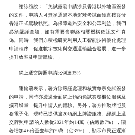
謝詠誼說：「免試簽發申請涉及香港以外地區簽發
的文件，申請人可無須通過本地駕駛考試而獲直接簽發
香港正式駕駛執照。為保障道路安全和公眾利益，我們
必須嚴謹查驗，如有需要會聯絡相關機構確認文件真
偽。同時，我們亦積極研究利用人工智能技術優化處理
申請程序，促進數字技術與交通運輸融合發展，進一步
提升效率及申請體驗。」
網上遞交牌照申請比例達35%
運輸署表示，署方除嚴謹處理和核實每宗免試簽發
的申請，同時亦透過全面網上預約免試簽發櫃位服務及
擴容增量，提升申請人的體驗。另外，署方推動牌照服
務電子化，現時已提供逾20項網上牌證服務。經網上遞
交牌照申請的人數從2021年約14萬（佔總數7%），顯
著增加4.6倍至去年約79萬（佔35%），顯示市民正逐漸